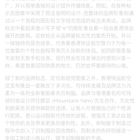
广，并以简单直接的设计提升传播效能。例如，在各种标
示及图案中采用了简洁易明的设计; 而整体的品牌形象则通
过以一个旅程的图形和文字组合而成的标志来表达。品牌
标志中看起来像小写字母“e”的图形象征着一段由香港快运
展开的旅程。这枚标志从品牌最标志性的紫色开始，并以
一抹独特的蓝色结束，代表着香港快运航空致力于为每一
位旅客的个性化旅程带来历久弥新的体验。如同即使是每
天收到无数手机信息，但仍然会在信息弹出时感到兴奋一
样，希望旅客回到熟悉的地方，仍然会怀着期待的心情。
除了新的品牌标志、定位和视觉图像之外，香港快运航空
还宣布推出一套融合了多元化、可持续发展及品牌活力元
素为一体的全新客舱乘务员制服。品牌与香港著名的可持
续时装设计师任朗呈 (Mountain Yam) 先生合作，为女性
机舱乘务员提供裤款的选择，让各人可根据自己的个性进
行配搭，更以运动鞋取代传统的皮鞋，增强员工表达自我
个性的机会及带来更高的便利性。此外，新制服于制造过
程中也加入了旧制服的回收物料，而剩余的布碎则被进一
步加工制成小熊公仔，赋予旧制服新的生命。