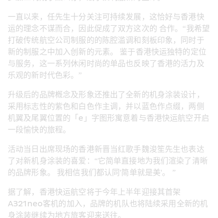
一直以来，任先生十分关注可持续发展，这恰好与香港快
运的理念不谋而合，因此促成了双方这次的 合作。“我希望
打破传统航空公司制服的的陈腔滥调和刻板印象，同时于
新的制服之中加入创新的元素。 鉴于香港快运独特的定位
与服务，这一系列休闲时尚的单品也反映了香港的活力及
乐观的新时代色彩。”
升级后的品牌槪念及形象还推出了全新的机身涂装设计，
采用标志性的紫色和白色作主调，并以蓝色作点缀，两侧
机翼及尾翼位置的「e」字图形寓意着与香港快运航空开启
一段愉快的旅程。
活动当日出席现场的香港新晋当红歌手魏浚笙先生也表达
了对新机身涂装的喜爱：“它简单直接地为我们渲染了清晰
的品牌形象。 我相信我们都认同'简单就是美'。 ”
据了解，香港快运航空将于今年上半年迎接其首架
A321neo客机的加入，品牌的机队也将陆续采用全新的机
身涂装继续为地方旅客迎来送往。