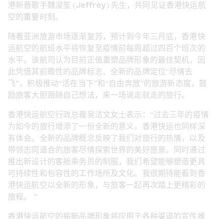
港新晋歌手魏浚笙 (Jeffrey) 先生，共同见证香港快运航
空的重要时刻。
随着亚洲旅游市场逐渐复苏，预计到今年三月底，香港快
运航空的航班水平将恢复至疫情前每周超过四百个班次的
水平。该航司认为目前正值重塑品牌形象的最佳契机，因
此凭借其前瞻性的品牌标志、全新的品牌定位“尽情去
飞”，积极推动“活在当下”和“自由奔放”的旅游新态度，鼓
励旅客大胆跟随自己想法，来一场说走就走的旅行。
香港快运航空行政总裁吴洁文女士表示：“过去三年的疫情
为如今的旅行增添了一份全新的意义，香港快运也同样深
有体会。全新的品牌概念反映了我们对旅行的热情，以及
带领志同道合的旅客尽情探索世界的美好愿景。同时通过
推出新设计的客舱乘务员的制服，我们希望能够塑造更具
可持续性和包容性的工作场所及文化。我很期待能看到香
港快运航空以全新的形象，与旅客一起再次踏上更精彩的
旅程。 ”
香港快运航空的崭新品牌形象将应用于各种渠道的宣传推