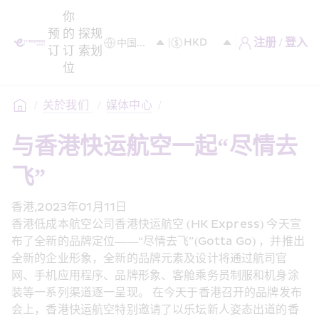
你
预
的
探
规
注册 / 登入
订
订
索
划
位
/
关於我们 
/
媒体中心
/
与香港快运航空一起“尽情去
飞”
香港,2023年01月11日
香港低成本航空公司香港快运航空 (HK Express) 今天宣
布了全新的品牌定位——“尽情去飞”(Gotta Go) ，并推出
全新的企业形象，全新的品牌元素及设计将通过航司官
网、手机应用程序、品牌形象、客舱乘务员制服和机身涂
装等一系列渠道逐一呈现。 在今天于香港召开的品牌发布
会上，香港快运航空特别邀请了以乐坛新人姿态出道的香