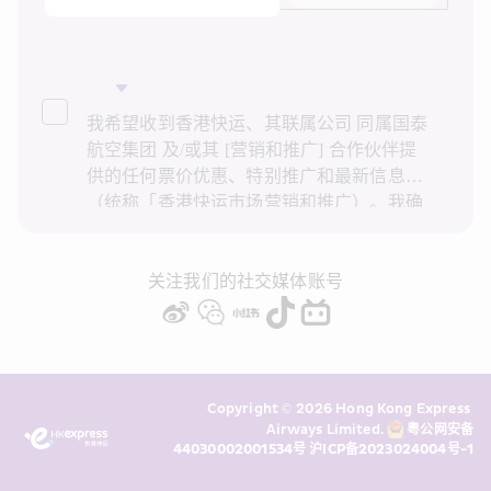
我希望收到香港快运、其联属公司 同属国泰
航空集团 及/或其 [营销和推广] 合作伙伴提
供的任何票价优惠、特别推广和最新信息
（统称「香港快运市场营销和推广）。我确
认已阅读并了解香港快运的
隐私政策
，并同
意香港快运使用上述个人资料和任何过往事
务历史记录进行直接市场营销和推广。我知
关注我们的社交媒体账号
悉在未经我的同意下，香港快运不会使用我
的个人资料作直接营销和推广用途。详情请
参阅香港快运的
隐私政策
。
Copyright © 2026 Hong Kong Express 
Airways Limited. 
粤公网安备
44030002001534号
沪ICP备2023024004号-1