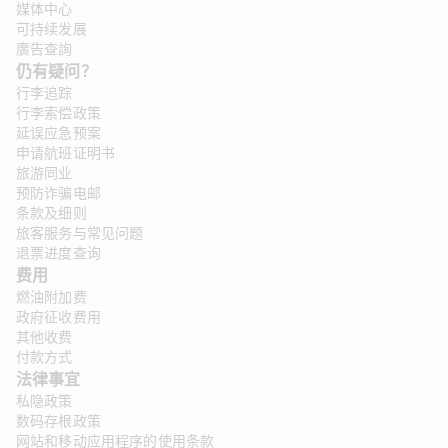
媒体中心
可持续发展
廣告查詢
仍有疑问？
行李追踪
行李索偿政策
延误应急预案
申请航班证明书
旅游同业
预防诈骗电邮
条款及细则
旅客服务与常见问题
退票进度查询
费用
燃油附加费
政府征收费用
其他收费
付款方式
法律事宜 
私隐政策
数码存根政策
网站和移动应用程序的使用条款