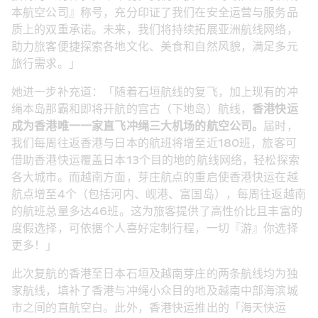
本航空公司』称号，充分印证了我们在安全运营与服务品
质上的双重承诺。未来，我们将持续拓展亚洲航线网络，
助力旅客便捷探索各地文化、美食和自然风貌，满足多元
旅行需求。」
她进一步补充道：「随着石垣航线的复飞，加上现有的冲
绳本岛那霸和即将开航的宫古（下地岛）航线，
香港快运
成为香港唯一一家直飞冲绳三大机场的航空公司。
届时，
我们每周往返香港与日本的航班将增至近180班，旅客可
借助香港快运覆盖日本13个目的地的航线网络，轻松探索
各大城市。而越南方面，芽庄航点的重启使香港快运在越
航点增至4个（包括河内、岘港、富国岛），每周往返越南
的航班总量多达46班。这为旅客提供了高性价比且丰富的
度假选择，可依据个人喜好定制行程，一切『游』你选择
更多！」
此次复航的香港至日本石垣及越南芽庄的两条航线均为独
家航线，填补了香港与冲绳小众目的地及越南中部海滨城
市之间的直航空白。此外，香港快运推出的「海天快运