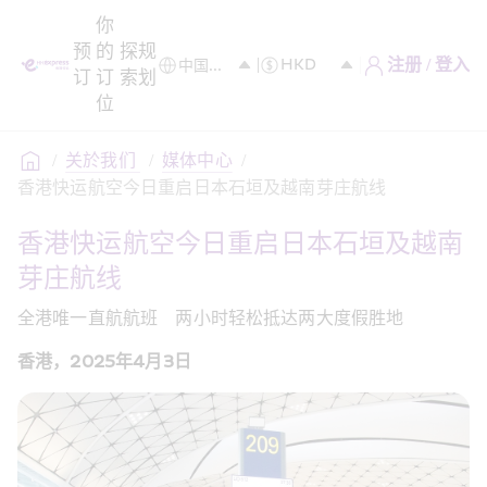
你
预
的
探
规
注册 / 登入
订
订
索
划
位
/
关於我们 
/
媒体中心
/
香港快运航空今日重启日本石垣及越南芽庄航线
香港快运航空今日重启日本石垣及越南
芽庄航线
全港唯一直航航班　两小时轻松抵达两大度假胜地
香港，2025年4月3日