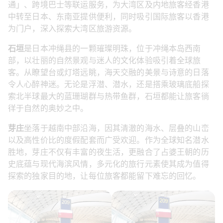
通」、跨境巴士等联运服务，为大湾区及内地旅客经香港
中转至日本、东南亚提供便利，同时吸引国际旅客以香港
为门户，深入探索大湾区旅游资源。
石垣
是日本冲绳县的一颗璀璨明珠，位于冲绳本岛西南
部，以壮丽的自然景观与迷人的文化体验吸引着全球旅
客。从瞭望台或灯塔远眺，海天交融的美景与诗意的日落
令人心醉神迷。无论是浮潜、潜水，还是搭乘玻璃底船探
索北半球最大的蓝珊瑚群与热带鱼群，石垣都能让旅客徜
徉于自然的奥妙之中。
芽庄
坐落于越南中部沿海，因其清澈的海水、层叠的山峦
以及高性价比的度假配套而广受欢迎。作为全球知名潜水
胜地，芽庄不仅有丰富的夜生活，更融合了占婆王朝的历
史底蕴与现代海滨风情，多元化的旅行元素使其成为值得
探索的独家目的地，让每位旅客都能留下难忘的回忆。