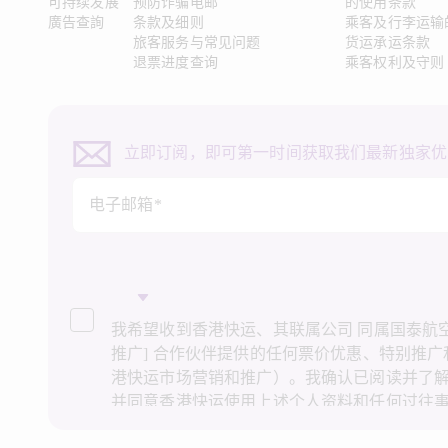
可持续发展
预防诈骗电邮
的使用条款
廣告查詢
条款及细则
乘客及行李运输
旅客服务与常见问题
货运承运条款
退票进度查询
乘客权利及守则
立即订阅，即可第一时间获取我们最新独家优
电子邮箱*
我希望收到香港快运、其联属公司 同属国泰航空集
推广] 合作伙伴提供的任何票价优惠、特别推
港快运市场营销和推广）。我确认已阅读并了
并同意香港快运使用上述个人资料和任何过往
场营销和推广。我知悉在未经我的同意下，香