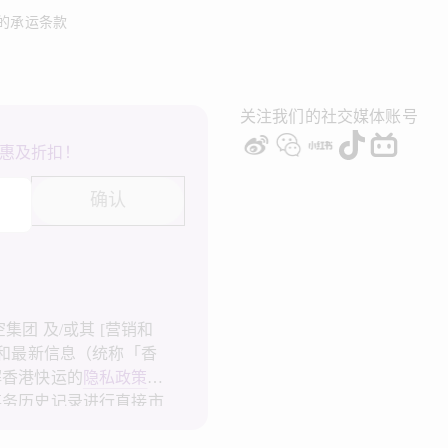
的承运条款
关注我们的社交媒体账号
惠及折扣！
确认
团 及/或其 [营销和
广和最新信息（统称「香
解香港快运的
隐私政策
，
事务历史记录进行直接市
港快运不会使用我的个人