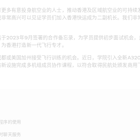
育更多有意投身航空业的人士，推动香港及区域航空业的可持续
我非常高兴可以见证学员们加入香港快运成为二副机长。我们非
于2023年9月签署的合作备忘录，为学员提供初步面试机会
，为香港打造新一代飞行专才。
都或美国加州接受飞行训练的机会。近日，学院引入全新A32
该新设施完成多机组成员协作课程，以符合取得民航处颁发商用
程序的使用
时聊天服务