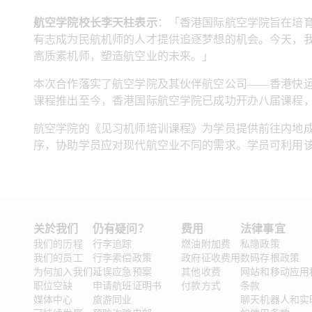
航空学院校长李天柱表示
：「香港国际航空学院旨在培
有志成为民航机师的人才提供追逐梦想的机会。今天，
高质素机师，塑造航空业的未来。」
本次合作落实了航空学院及其伙伴航空公司——香港快运
课程推出至今，香港国际航空学院已成功开办八届课程
航空学院的《见习机师培训课程》为学员提供前往内地成
序，协助学员应对现代航空业不同的需求。学员可利用
关於我们
仍有疑问？
费用
法律事宜 
我们的历程
行李追踪
燃油附加费
私隐政策
我们的员工
行李索偿政策
政府征收费用
数码存根政策
为何加入我们
延误应急预案
其他收费
网站和移动应用
职位空缺
申请航班证明书
付款方式
条款
媒体中心
旅游同业
聊天机器人和实