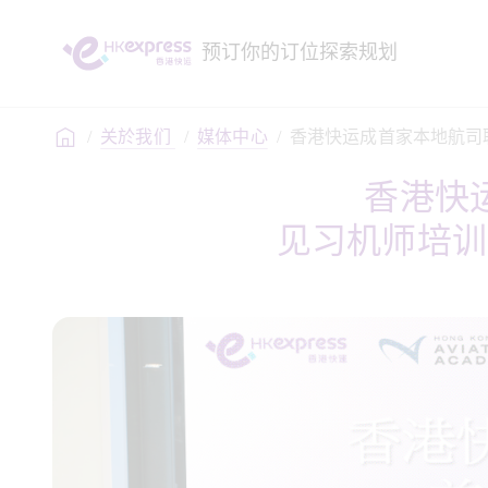
预订
你的订位
探索
规划
/
关於我们 
/
媒体中心
/
香港快运成首家本地航司
香港快
见习机师培训