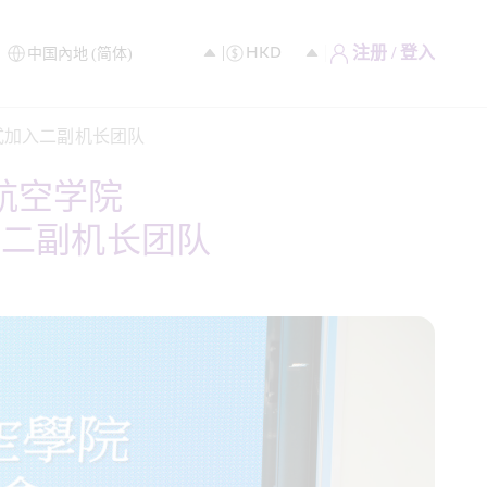
注册 / 登入
式加入二副机长团队
航空学院
入二副机长团队