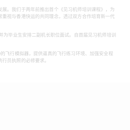
发展。我们于两年前推出首个《见习机师培训课程》，为
常重视与香港快运的共同理念，透过双方合作培育新一代
，并为毕业生安排二副机长职位面试。自首届见习机师培训
0的飞行模拟器，提供逼真的飞行练习环境、加强安全程
飞行员执照的必修要求。