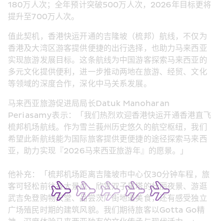
180万人次；全年预计突破500万人次，2026年目标更将
提升至700万人次。
值此契机，香港快运开通的吉隆坡（梳邦）航线，不仅为
香港及大湾区游客提供便捷的出行选择，也助力马来西亚
实现旅游发展目标。这条航线为中国游客探索马来西亚的
多元文化提供便利，进一步推动两地在旅游、经贸、文化
等领域的深度合作，深化中马关系发展。
马来西亚旅游促进局局长Datuk Manoharan 
Periasamy表示：「我们热烈欢迎香港快运开通香港直飞
梳邦机场航线。作为雪兰莪州历史悠久的航空枢纽，我们
希望此新航线能为国际旅客提供更便捷的途径探索马来西
亚，助力实现『2026马来西亚旅游年』的愿景。」 
他补充：「梳邦机场距离吉隆坡市中心仅30分钟车程，旅
客可轻松前往各大景点，欣赏双子星塔的壮丽夜景、游逛
武吉免登购物天堂、品尝茨厂街地道美食，还有感受独立
广场殖民时期的建筑风貌。我们期待旅客以Gotta Go精