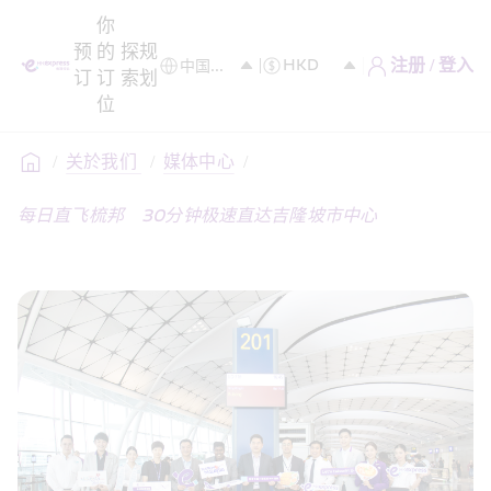
你
预
的
探
规
注册 / 登入
订
订
索
划
位
/
关於我们 
/
媒体中心
/
每日直飞梳邦　30分钟极速直达吉隆坡市中心