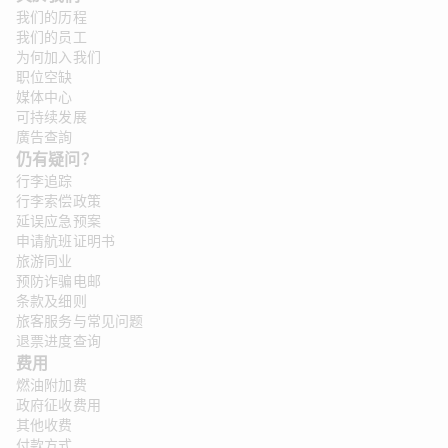
我们的历程
我们的员工
为何加入我们
职位空缺
媒体中心
可持续发展
廣告查詢
仍有疑问？
行李追踪
行李索偿政策
延误应急预案
申请航班证明书
旅游同业
预防诈骗电邮
条款及细则
旅客服务与常见问题
退票进度查询
费用
燃油附加费
政府征收费用
其他收费
付款方式