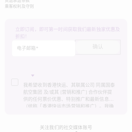
货运承运条款
乘客权利及守则
立即订阅，即可第一时间获取我们最新独家优惠及
折扣！
确认
电子邮箱*
我希望收到香港快运、其联属公司 同属国泰
航空集团 及/或其 [营销和推广] 合作伙伴提
供的任何票价优惠、特别推广和最新信息
（统称「香港快运市场营销和推广）。我确
认已阅读并了解香港快运的
隐私政策
，并同
意香港快运使用上述个人资料和任何过往事
务历史记录进行直接市场营销和推广。我知
关注我们的社交媒体账号