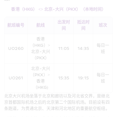
香港（HKG） <> 
北京-大兴
（
PKX
）
（
本地时间
）
出发时
抵达时
航班编号
航线
班次
间
间
香港
（HKG）> 
每日一
UO
260
11:05
14:35
北京-大兴
班
（
PKX
）
北京-大兴
（
PKX
）
> 
每日一
UO
261
15:35
19:15
香港
班
（HKG)
北京大兴机场坐落于北京和廊坊以及河北省交界，是继北
京首都国际机场之后的北京第二个国际机场。目前设有四
条跑道，为贯通北京、天津和河北地区的重要航空枢纽。