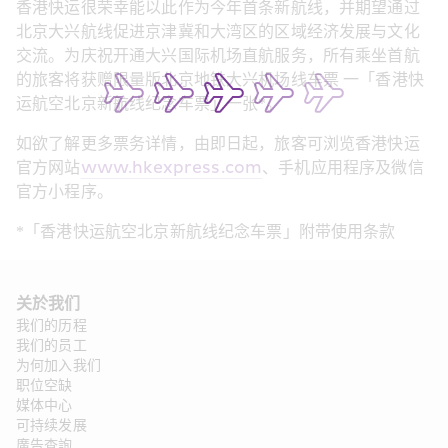
香港快运很荣幸能以此作为今年首条新航线，并期望通过
北京大兴航线促进京津冀和大湾区的区域经济发展与文化
交流。为庆祝开通大兴国际机场直航服务，所有乘坐首航
的旅客将获赠限量版北京地铁大兴机场线车票 一
「
香港快
运航空北京新航线纪念车票
」
一张
*
。
如欲了解更多票务详情，由即日起
，
旅客可浏览香港快运
官方网站
www.hkexpress.com
、手机应用程序及微信
官方小程序。
*
「香港快运航空北京新航线纪念车票」
附带使用条款
关於我们
我们的历程
我们的员工
为何加入我们
职位空缺
媒体中心
可持续发展
廣告查詢