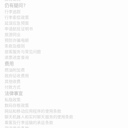
仍有疑问？
行李追踪
行李索偿政策
延误应急预案
申请航班证明书
旅游同业
预防诈骗电邮
条款及细则
旅客服务与常见问题
退票进度查询
费用
燃油附加费
政府征收费用
其他收费
付款方式
法律事宜 
私隐政策
数码存根政策
网站和移动应用程序的使用条款
聊天机器人和实时聊天服务的使用条款
乘客及行李运输的承运条款