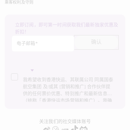
乘客权利及守则
立即订阅，即可第一时间获取我们最新独家优惠及
折扣！
确认
电子邮箱*
我希望收到香港快运、其联属公司 同属国泰
航空集团 及/或其 [营销和推广] 合作伙伴提
供的任何票价优惠、特别推广和最新信息
（统称「香港快运市场营销和推广）。我确
认已阅读并了解香港快运的
隐私政策
，并同
意香港快运使用上述个人资料和任何过往事
务历史记录进行直接市场营销和推广。我知
关注我们的社交媒体账号
悉在未经我的同意下，香港快运不会使用我