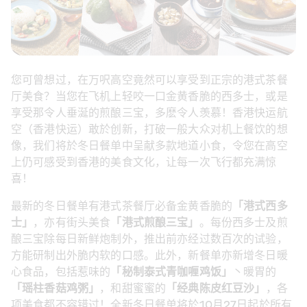
您可曾想过，在万呎高空竟然可以享受到正宗的港式茶餐
厅美食？当您在飞机上轻咬一口金黄香脆的西多士，或是
享受那令人垂涎的煎酿三宝，多麽令人羡慕！香港快运航
空（香港快运）敢於创新，打破一般大众对机上餐饮的想
像，我们将於冬日餐单中呈献多款地道小食，令您在高空
上仍可感受到香港的美食文化，让每一次飞行都充满惊
喜！
最新的冬日餐单有港式茶餐厅必备金黄香脆的
「港式西多
士」
，亦有街头美食
「港式煎
酿
三宝」
。每份西多士及煎
酿三宝除每日新鲜炮制外，推出前亦经过数百次的试验，
方能研制出外脆内软的口感。此外，新餐单亦新增冬日暖
心食品，包括惹味的
「秘制泰式青咖
喱鸡饭
」
丶暖胃的
「瑶柱香菇
鸡
粥」
，和甜蜜蜜的
「
经
典
陈
皮
红
豆沙」
，各
项美食都不容错过！全新冬日餐单将於10月27日起於所有