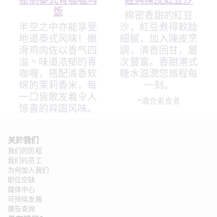
秘制泰式青咖喱鸡
經典陳皮紅豆沙
饭
綿密香甜的紅豆
半空之中亦能享受
沙，紅豆煮得軟腍
地道泰式风味！嫩
細膩，加入陳皮烹
滑鸡肉佐以香气四
調，清香回甘，層
溢丶味道浓郁的青
次豐富。香甜港式
咖喱，搭配清香软
糖水滋潤您旅程每
绵的茉莉香米，每
一刻。
一口皆散发着令人
*適合素食者
惊喜的异国风味。
关於我们
我们的历程
我们的员工
为何加入我们
职位空缺
媒体中心
可持续发展
廣告查詢