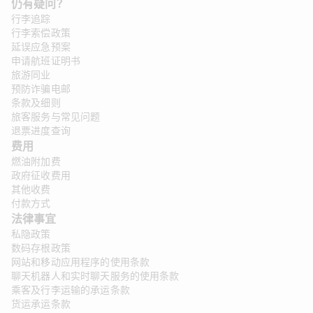
仍有疑问？
行李追踪
行李索偿政策
延误应急预案
申请航班证明书
旅游同业
预防诈骗电邮
条款及细则
旅客服务与常见问题
退票进度查询
费用
燃油附加费
政府征收费用
其他收费
付款方式
法律事宜 
私隐政策
数码存根政策
网站和移动应用程序的使用条款
聊天机器人和实时聊天服务的使用条款
乘客及行李运输的承运条款
货运承运条款