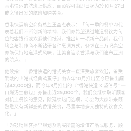
香港快运的航班上供应，而顾客可由即日起为於10月27日
或之後出发的航班加购美食。
香港快运航空商务总监王基杰表示：「每一季的餐单均代
表着我们不断创新的精神，我们亦希望透过地道餐饮为每
位旅客饯行或欢迎他们抵港。推出每一项新产品前，我们
均会与制作商不断钻研各种烹调方式，务求在三万呎高空
亦能保持地道港式风味，让美食连系香港与我们遍布亚洲
的航点。」
他续指：「香港快运的港式美食一直深受旅客欢迎，备受
爱戴的『港式经典鸡蛋仔』由去年10月推出至今已售出
超
过
42,000
份
，而今年3月推出的『“香港快运 X 坚信号” 一
口爆汤生煎包』亦售出近
25,000
个
。我们会继续聆听顾客
对机上餐饮的意见，除延续热门选项，亦会为大家带来既
熟悉又有新鲜感的香港美食，尽显本地多元独特的饮食文
化。」
「为鼓励顾客提早规划及购买所需的增值产品或服务，顾