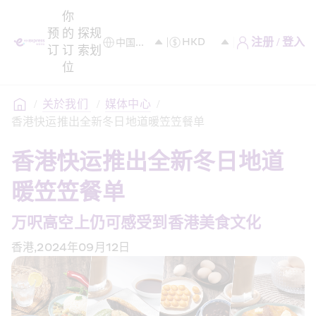
你
预
的
探
规
注册 / 登入
订
订
索
划
位
/
关於我们 
/
媒体中心
/
香港快运推出全新冬日地道暖笠笠餐单
香港快运推出全新冬日地道
暖笠笠餐单
万呎高空上仍可感受到香港美食文化
香港,2024年09月12日