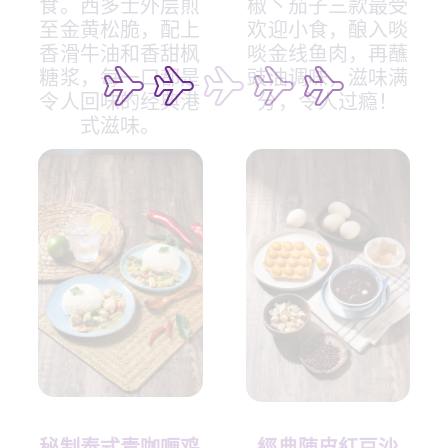
食。西多士外层煎
椒丶茄子三款最受
至金黄松脆，配上
欢迎小食，酿入啖
香滑牛油和香甜枫
啖金线鱼肉，再蘸
糖浆，每一口都是
豉油调味，滋味满
令人回味的经典港
分，令人过瘾！
式滋味。