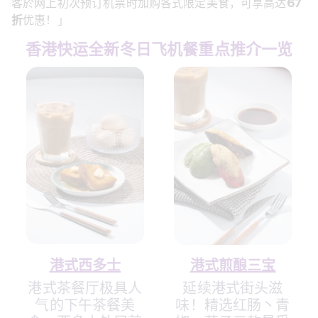
客於网上初次预订机票时加购各式限定美食，可享高达
67
折
优惠！」
香港快运全新冬日飞机餐重点推介一览
港式西多士
港式煎酿三宝
港式茶餐厅极具人
延续港式街头滋
气的下午茶餐美
味！精选红肠丶青