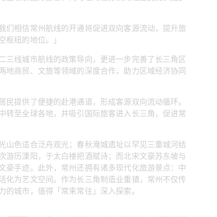
我们相信常州航线的开通将促进双向客源流动，提升旅
空枢纽的地位。」
二三线城市航线的政策导向，更进一步完善了长三角区
两地商贸、文旅等领域的深度合作，助力区域经济协同
居民提供了便捷的赴港通道，形成客源双向流动循环。
中转至全球各地，并吸引国际旅客进入长三角，促进常
光山色适合泛舟观光；春秋淹城遗址以罕见三重城河结
次游历溧阳，于太白楼把酒赋诗；而北宋文豪苏东坡与
文豪手迹。此外，常州还拥有诸多现代化旅游景点：中
活化为艺文空间。作为长三角制造业重镇，常州不仅传
力的城市，值得「常来常往」深入探索。