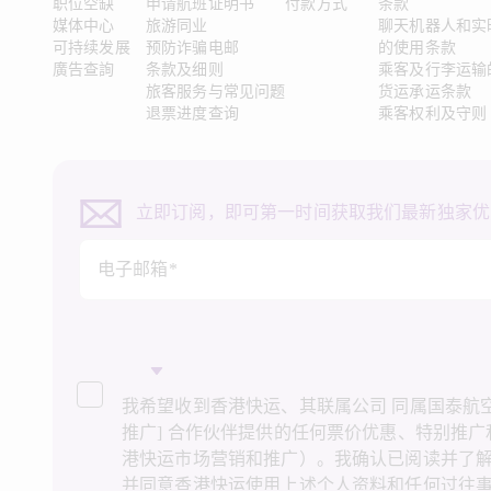
职位空缺
申请航班证明书
付款方式
条款
媒体中心
旅游同业
聊天机器人和实
可持续发展
预防诈骗电邮
的使用条款
廣告查詢
条款及细则
乘客及行李运输
旅客服务与常见问题
货运承运条款
退票进度查询
乘客权利及守则
立即订阅，即可第一时间获取我们最新独家优
电子邮箱*
我希望收到香港快运、其联属公司 同属国泰航空集
推广] 合作伙伴提供的任何票价优惠、特别推
港快运市场营销和推广）。我确认已阅读并了
并同意香港快运使用上述个人资料和任何过往