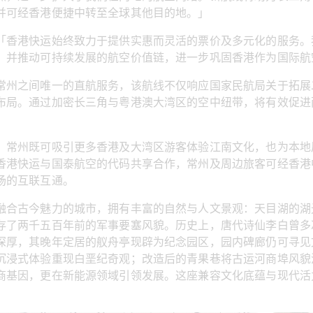
并可经香港便捷中转至全球其他目的地。」
「香港快运始终致力于提供实惠而灵活的票价及多元化的服务。
，并推动可持续发展的航空价值链，进一步巩固香港作为国际航
常州之间唯一的直航服务，该航线不仅响应国家民航局关于拓展
布局。通过加密长三角与粤港澳大湾区的空中纽带，将有效促进
，常州既可吸引更多香港及大湾区游客体验江南文化，也为本地
香港快运与国泰航空的代码共享合作，常州及周边旅客可经香港
场的互联互通。
融合古今魅力的城市，拥有丰富的自然与人文景观：天目湖的湖
存了两千五百年前的军事要塞风貌。历史上，唐代诗仙李白曾多
深厚，其晚年定居的舣舟亭现辟为纪念园区，园内碑廊仍可寻见
沉浸式体验重现白垩纪奇观；改造后的青果巷将古运河商埠风貌
商基因，更在新能源领域引领发展。这座兼容文化底蕴与现代活