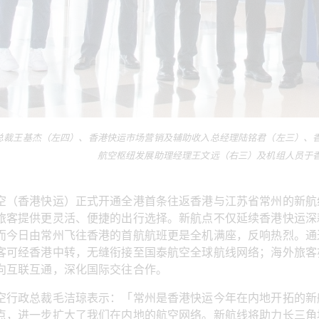
总裁王基杰（左四）、香港快运市场营销及辅助收入总经理陆铭君（左三）、
航空枢纽发展助理经理王文远（右三）及机组人员于
空（香港快运）正式开通全港首条往返香港与江苏省常州的新航
旅客提供更灵活、便捷的出行选择。新航点不仅延续香港快运深
而今日由常州飞往香港的首航航班更是全机满座，反响热烈。通过与
客可经香港中转，无缝衔接至国泰航空全球航线网络；海外旅客
向互联互通，深化国际交往合作。
空行政总裁毛洁琼表示：「常州是香港快运今年在内地开拓的新
点，进一步扩大了我们在内地的航空网络。新航线将助力长三角