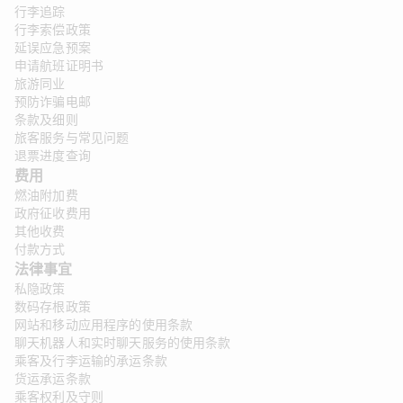
行李追踪
行李索偿政策
延误应急预案
申请航班证明书
旅游同业
预防诈骗电邮
条款及细则
旅客服务与常见问题
退票进度查询
费用
燃油附加费
政府征收费用
其他收费
付款方式
法律事宜 
私隐政策
数码存根政策
网站和移动应用程序的使用条款
聊天机器人和实时聊天服务的使用条款
乘客及行李运输的承运条款
货运承运条款
乘客权利及守则