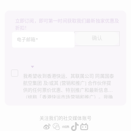
立即订阅，即可第一时间获取我们最新独家优惠及
折扣！
确认
电子邮箱*
我希望收到香港快运、其联属公司 同属国泰
航空集团 及/或其 [营销和推广] 合作伙伴提
供的任何票价优惠、特别推广和最新信息
（统称「香港快运市场营销和推广）。我确
认已阅读并了解香港快运的
隐私政策
，并同
意香港快运使用上述个人资料和任何过往事
务历史记录进行直接市场营销和推广。我知
关注我们的社交媒体账号
悉在未经我的同意下，香港快运不会使用我