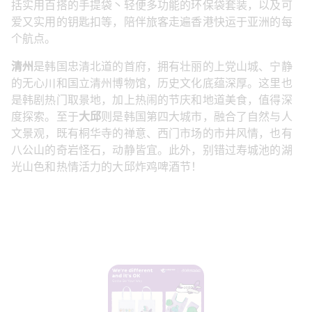
括实用百搭的手提袋丶轻便多功能的环保袋套装，以及可
爱又实用的钥匙扣等，陪伴旅客走遍香港快运于亚洲的每
个航点。
清州
是韩国忠清北道的首府，拥有壮丽的上党山城、宁静
的无心川和国立清州博物馆，历史文化底蕴深厚。这里也
是韩剧热门取景地，加上热闹的节庆和地道美食，值得深
度探索。至于
大邱
则是韩国第四大城市，融合了自然与人
文景观，既有桐华寺的禅意、西门市场的市井风情，也有
八公山的奇岩怪石，动静皆宜。此外，别错过寿城池的湖
光山色和热情活力的大邱炸鸡啤酒节！