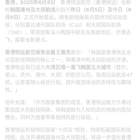
香港，2025年6月6日
    香港快运航空（香港快运）全新
的
韩国清州及大邱航线
分别于
昨日（6月5日）及今日（6
月6日）
正式开始营运。两条航线每周共提供7班往返航
班，分别直达清州国际机场（CJJ）和大邱国际机场
（TAE），带领旅客深入韩国中部及东南部地区，尽情去
飞，探索全新景点。
香港快运航空商务总裁王基杰
表示：「韩国是香港快运东
北亚航线网络的核心之一，随着清州和大邱航线的开通，
香港快运现已成为
大湾区唯一直飞韩国五大城市
（首尔、
釜山、济州、清州、大邱）的航空公司，每周往返航班47
班，让旅客随心组合行程，提升旅游体验的多样性与趣味
性。」
他补充道：「作为国泰集团的成员，香港快运致力于通过
集团庞大的航线网络，将韩国鲜为人知的目的地推向国际
舞台，同时为旅客带来独特的旅行体验。」
香港快运积极响应国家“十四五”规划，持续拓展国际航线
网络。此次开通韩国清州及大邱航线，将进一步强化香港