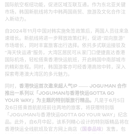
国际航空枢纽功能，促进区域互联互通。作为东北亚关键
市场，韩国新航线将为中韩两国商贸、旅游及文化合作注
入新动力。
自2024年11月中国对韩实施免签政策后，两国人员往来急
速增长。新航线将进一步释放政策红利，促进“双向旅游”
市场增长，同时丰富旅客出行选择。依托多式联运接驳及
“海天快运通”服务，大湾区居民可从家门口便捷直达香港
国际机场，轻松搭乘香港快运航班，开启韩国中南部城市
的精彩旅程。同时，韩国游客亦可经香港高效中转，深入
探索粤港澳大湾区的多元魅力。
同时，
香港快运首次邀来超人气IP —— JOGUMAN 合作
推出一系列以「JOGUMAN与香港快运GOTTA GO 
YOUR WAY」为主题的特别版旅行精品。
凡是于6月5日
及6日搭乘首航航班前往两地的旅客，将获赠特别版
「JOGUMAN与香港快运GOTTA GO YOUR WAY」纪念
品。此外，自6月中起，该系列精心设计的特别版精品将在
香港快运全线航班及官方网上商店（
国泰品味
）发售，包