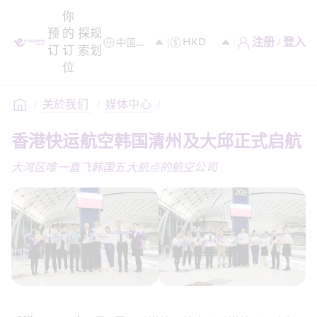
你
预
的
探
规
注册 / 登入
订
订
索
划
位
/
关於我们 
/
媒体中心
/
香港快运航空韩国清州及大邱正式启航
大湾区唯一直飞韩国五大航点的航空公司