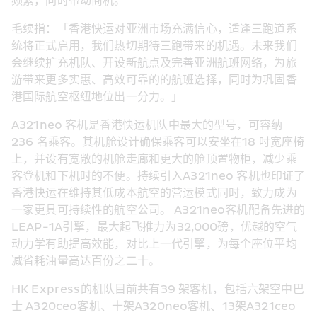
频繁，同时带动商机。
毛续指：「香港快运对亚洲市场充满信心，适逢三跑道系
统将正式启用，我们热切期待三跑带来的机遇。未来我们
会继续扩充机队、开设新航点及完善亚洲航班网络，为旅
游带来更多实惠、高效可靠的的航班选择，同时为巩固香
港国际航空枢纽地位出一分力。」
A321neo 客机是香港快运机队中最大的型号，可容纳 
236 名乘客。其机舱设计确保乘客可以安坐在18 吋宽座椅
上，并设有宽敞的机舱走廊和更大的舱顶置物柜，减少乘
客登机和下机时的不便。持续引入A321neo 客机也印证了
香港快运在维持其低成本航空的营运模式同时，致力成为
一家更具可持续性的航空公司。 A321neo客机配备先进的 
LEAP-1A引擎，最大起飞推力为32,000磅，优越的空气
动力学有助提高效能，对比上一代引擎，为每个座位平均
减省耗油量高达百份之二十。
HK Express的机队目前共有39 架客机，包括六架空中巴
士 A320ceo客机、十架A320neo客机、13架A321ceo 