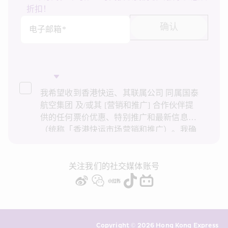
折扣！
确认
电子邮箱*
我希望收到香港快运、其联属公司 同属国泰
航空集团 及/或其 [营销和推广] 合作伙伴提
供的任何票价优惠、特别推广和最新信息
（统称「香港快运市场营销和推广）。我确
认已阅读并了解香港快运的
隐私政策
，并同
意香港快运使用上述个人资料和任何过往事
务历史记录进行直接市场营销和推广。我知
关注我们的社交媒体账号
悉在未经我的同意下，香港快运不会使用我
的个人资料作直接营销和推广用途。详情请
参阅香港快运的
隐私政策
。
Copyright © 2026 Hong Kong Express 