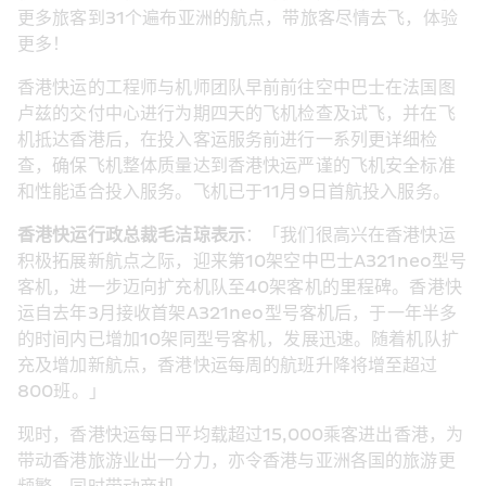
更多旅客到31个遍布亚洲的航点，带旅客尽情去飞，体验
更多！
香港快运的工程师与机师团队早前前往空中巴士在法国图
卢兹的交付中心进行为期四天的飞机检查及试飞，并在飞
机抵达香港后，在投入客运服务前进行一系列更详细检
查，确保飞机整体质量达到香港快运严谨的飞机安全标准
和性能适合投入服务。飞机已于11月9日首航投入服务。
香港快运行政总裁毛洁琼表示
：「我们很高兴在香港快运
积极拓展新航点之际，迎来第10架空中巴士A321neo型号
客机，进一步迈向扩充机队至40架客机的里程碑。香港快
运自去年3月接收首架A321neo型号客机后，于一年半多
的时间内已增加10架同型号客机，发展迅速。随着机队扩
充及增加新航点，香港快运每周的航班升降将增至超过
800班。」
现时，香港快运每日平均载超过15,000乘客进出香港，为
带动香港旅游业出一分力，亦令香港与亚洲各国的旅游更