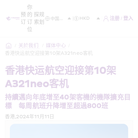
你
预
的
探
规
注册 / 登入
订
订
索
划
位
/
关於我们 
/
媒体中心
/
香港快运航空迎接第10架A321neo客机
香港快运航空迎接第10架
A321neo客机
持續邁向年底增至40架客機的機隊擴充目
標　每周航班升降增至超過800班
香港,2024年11月11日