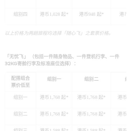
组别四
港币1,028 起*
港币948 起*
港币7
以上价格为两趟旅程均选择「随心飞」之套票价格。
「无忧飞」 （包括一件随身物品、一件登机行李、一件
32KG寄舱行李及标准座位选择）：
配搭组合
组别一
组别二
组
票价低至
组别一
港币1,768 起*
港币1,768 起*
港币1,
组别二
港币1,768 起*
港币1,768 起*
港币1,
组别三
港币1,588 起*
港币1,588 起*
港币1,