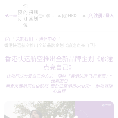
你
预
的
探
规
注册 / 登入
订
订
索
划
位
/
关於我们 
/
媒体中心
/
香港快运航空推出全新品牌企划《旅途点亮自己》
香港快运航空推出全新品牌企划《旅途
点亮自己》
让旅行成为爱自己的方式    限时「香港快运 飞行套票」*
惊喜回归
两套来回机票自由配搭  票价低至港币648元*    助旅客随
心启程