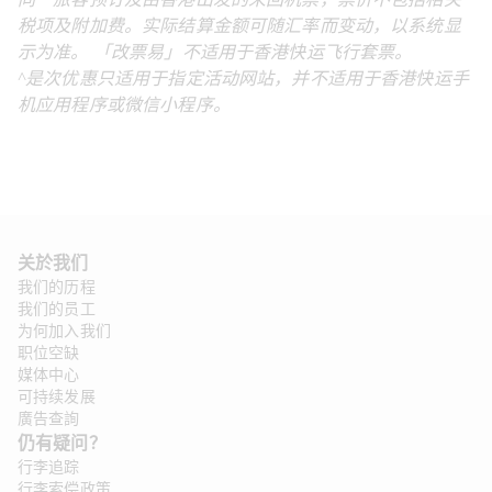
同一旅客预订及由香港出发的来回机票，票价不包括相关
税项及附加费。实际结算金额可随汇率而变动，以系统显
示为准。 「改票易」不适用于香港快运飞行套票。
^是次优惠只适用于指定活动网站，并不适用于香港快运手
机应用程序或微信小程序。
关於我们
我们的历程
我们的员工
为何加入我们
职位空缺
媒体中心
可持续发展
廣告查詢
仍有疑问？
行李追踪
行李索偿政策