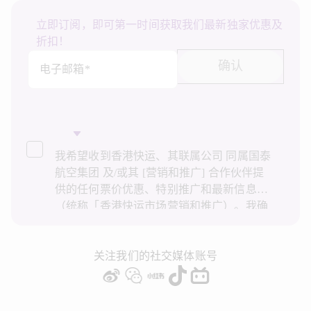
立即订阅，即可第一时间获取我们最新独家优惠及
折扣！
确认
电子邮箱*
我希望收到香港快运、其联属公司 同属国泰
航空集团 及/或其 [营销和推广] 合作伙伴提
供的任何票价优惠、特别推广和最新信息
（统称「香港快运市场营销和推广）。我确
认已阅读并了解香港快运的
隐私政策
，并同
意香港快运使用上述个人资料和任何过往事
务历史记录进行直接市场营销和推广。我知
关注我们的社交媒体账号
悉在未经我的同意下，香港快运不会使用我
的个人资料作直接营销和推广用途。详情请
参阅香港快运的
隐私政策
。