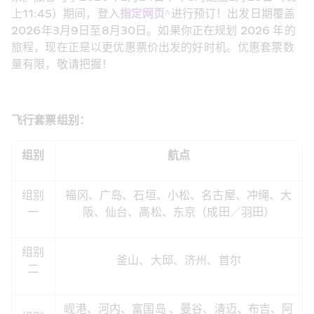
上11:45）期间，登入
指定网页
^进行预订！出发日期覆盖
2026年3月9日至8月30日。如果你正在规划 2026 年的
旅程，现在正是以更优惠票价出发的好时机。优惠套票数
量有限，敬请把握！
飞行套票组别：
组别
航点
组别
福冈、广岛、石垣、小松、名古屋、冲绳、大
一
阪、仙台、高松、东京（成田／羽田）
组别
釜山、大邱、济州、首尔
二
岘港、河内、富国岛 、曼谷、清迈、布吉、阿