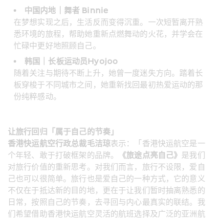
中国内地｜舞者 Binnie
在梦想实现之后，生活反而变得沉重。一次短暂离开熟
悉环境的旅程，帮助她重新点燃舞动的火花，并学会在
忙碌中更好地照顾自己。
韩国｜长板运动员Hyojoo
随着关注与期待不断上升，她曾一度迷失方向。踏着长
板穿梭于不同城市之间，她重新找回最初热爱运动的那
份纯粹感动。
让旅行回归「属于自己的节奏」
香港快运航空行政总裁毛洁琼
表示：「香港快运航空是一
个年轻、敢于打破框架的品牌。
《旅途点亮自己》
是我们
对旅行价值的重新思考。对我们而言，旅行不设限，爱自
己也可以很简单。旅行也是爱自己的一种方式，它的意义
不仅在于抵达新的目的地，更在于让我们暂时抽离熟悉的
日常，按照自己的节奏，去寻回与内心最真实的联结。我
们希望借助香港快运航空灵活的航班选择及广泛的亚洲航