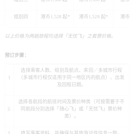
组别四
港币1,528 起*
港币1,528 起*
港币1,
以上价格为两趟旅程均选择「无忧飞」之套票价格。
预订步骤：
选择乘客人数、组别及航点、来回／多城市行程
1
（多城市行程仅适用于同一地区内的航点）、出发
及回程日期。
选择各航段的航班时间及票价种类（可按需要于不
2.
同航段分别选择「随心飞」或「无忧飞」票价种
类）。
3.
填写乘客资料，并确保与其旅游证件信息一致。