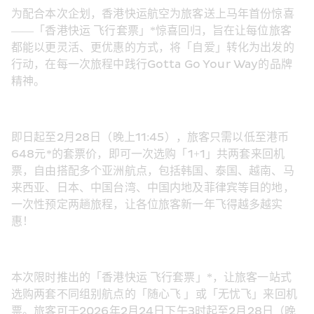
为配合本次企划，香港快运航空为旅客送上马年首份惊喜
——「香港快运 飞行套票」*惊喜回归，旨在让每位旅客
都能以更灵活、更优惠的方式，将「自爱」转化为出发的
行动，在每一次旅程中践行Gotta Go Your Way的品牌
精神。
即日起至2月28日（晚上11:45），旅客只需以低至港币
648元*的套票价，即可一次选购「1+1」共两套来回机
票，自由搭配多个亚洲航点，包括韩国、泰国、越南、马
来西亚、日本、中国台湾、中国内地及菲律宾等目的地，
一次性预定两趟旅程，让各位旅客新一年飞得越多越实
惠！
本次限时推出的「香港快运 飞行套票」*，让旅客一站式
选购两套不同组别航点的「随心飞 」或「无忧飞」来回机
票。旅客可于2026年2月24日下午3时起至2月28日（晚