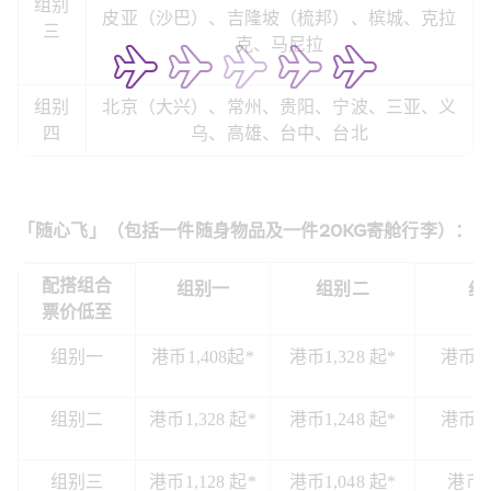
组别
皮亚（沙巴）、吉隆坡（梳邦）、槟城、克拉
三
克、马尼拉
组别
北京（大兴）、常州、贵阳、宁波、三亚、义
四
乌、高雄、台中、台北
「随心飞」（包括一件随身物品及一件20KG寄舱行李）：
配搭组合
组别一
组别二
组
票价低至
组别一
港币1,408起*
港币1,328 起*
港币1,
组别二
港币1,328 起*
港币1,248 起*
港币1,
组别三
港币1,128 起*
港币1,048 起*
港币8