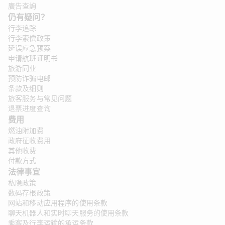
廣告查詢
仍有疑问？
行李追踪
行李索偿政策
延误应急预案
申请航班证明书
旅游同业
预防诈骗电邮
条款及细则
旅客服务与常见问题
退票进度查询
费用
燃油附加费
政府征收费用
其他收费
付款方式
法律事宜 
私隐政策
数码存根政策
网站和移动应用程序的使用条款
聊天机器人和实时聊天服务的使用条款
乘客及行李运输的承运条款