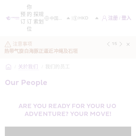
你
预
的
探
规
注册 / 登入
订
订
索
划
位
注意事项
1
/
5
热带气旋白海豚正逼近冲绳及石垣
/
关於我们 
/
我们的员工
Our People
ARE YOU READY FOR YOUR UO 
ADVENTURE? YOUR MOVE!