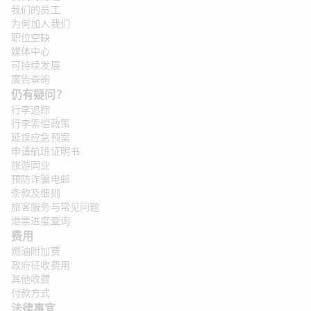
我们的员工
为何加入我们
职位空缺
媒体中心
可持续发展
廣告查詢
仍有疑问？
行李追踪
行李索偿政策
延误应急预案
申请航班证明书
旅游同业
预防诈骗电邮
条款及细则
旅客服务与常见问题
退票进度查询
费用
燃油附加费
政府征收费用
其他收费
付款方式
法律事宜 