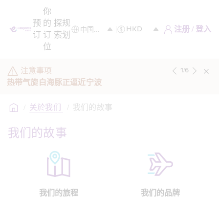
你
预
的
探
规
注册 / 登入
订
订
索
划
位
注意事项
1
/
6
热带气旋白海豚正逼近宁波
/
关於我们 
/
我们的故事
我们的故事 
我们的旅程
我们的品牌