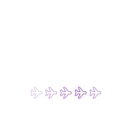
仍有疑问？
行李追踪
行李索偿政策
延误应急预案
申请航班证明书
旅游同业
预防诈骗电邮
条款及细则
旅客服务与常见问题
退票进度查询
费用
燃油附加费
政府征收费用
其他收费
付款方式
法律事宜 
私隐政策
数码存根政策
网站和移动应用程序的使用条款
聊天机器人和实时聊天服务的使用条款
乘客及行李运输的承运条款
货运承运条款