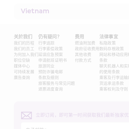
Vietnam
关於我们
仍有疑问？
费用
法律事宜 
我们的历程
行李追踪
燃油附加费
私隐政策
我们的员工
行李索偿政策
政府征收费用
数码存根政策
为何加入我们
延误应急预案
其他收费
网站和移动应用
职位空缺
申请航班证明书
付款方式
条款
媒体中心
旅游同业
聊天机器人和实
可持续发展
预防诈骗电邮
的使用条款
廣告查詢
条款及细则
乘客及行李运输
旅客服务与常见问题
货运承运条款
退票进度查询
乘客权利及守则
立即订阅，即可第一时间获取我们最新独家优