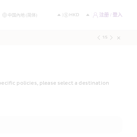
注册 / 登入
1
/
5
fic policies, please select a destination 