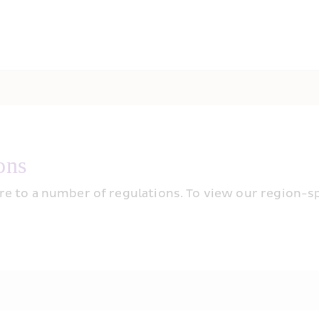
ons 
 to a number of regulations. To view our region-speci