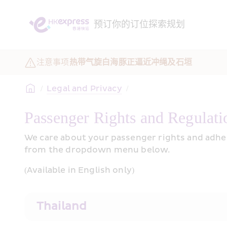
预订
你的订位
探索
规划
注意事项
热带气旋白海豚正逼近冲绳及石垣
/
Legal and Privacy
/
Passenger Rights and Regulati
We care about your passenger rights and adhere
from the dropdown menu below.
(Available in English only)
Thailand