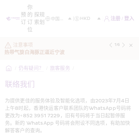
你
预
的
探
规
注册 / 登入
订
订
索
划
位
注意事项
1
/
6
热带气旋白海豚正逼近宁波
/
仍有疑问？
/
旅客服务
/
联络我们
为提供更佳的服务体验及智能化选项，由2023年7月4日
上午8时起，香港快运客户联系团队的WhatsApp号码将
更改为+852 3951 7229，旧有号码将于当日起暂停服
务。新的 WhatsApp 号码将会附设不同选项，有助加快
解答客户的查询。