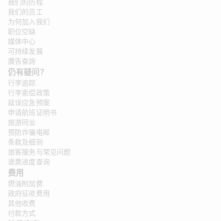
我们的历程
我们的员工
为何加入我们
职位空缺
媒体中心
可持续发展
廣告查詢
仍有疑问？
行李追踪
行李索偿政策
延误应急预案
申请航班证明书
旅游同业
预防诈骗电邮
条款及细则
旅客服务与常见问题
退票进度查询
费用
燃油附加费
政府征收费用
其他收费
付款方式