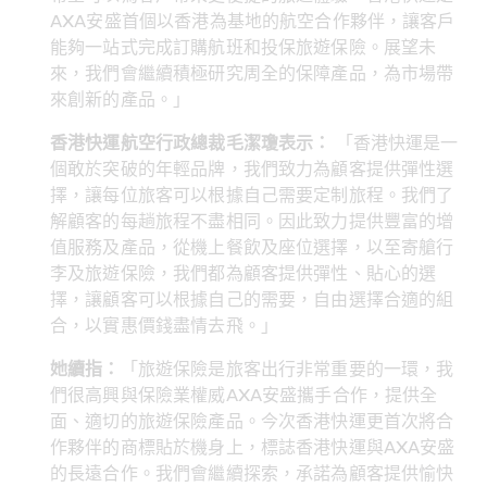
AXA安盛首個以香港為基地的航空合作夥伴，讓客戶
能夠一站式完成訂購航班和投保旅遊保險。展望未
來，我們會繼續積極研究周全的保障產品，為市場帶
來創新的產品。」
香港快運航空行政總裁毛潔瓊表示：
 「香港快運是一
個敢於突破的年輕品牌，我們致力為顧客提供彈性選
擇，讓每位旅客可以根據自己需要定制旅程。我們了
解顧客的每趟旅程不盡相同。因此致力提供豐富的增
值服務及產品，從機上餐飲及座位選擇，以至寄艙行
李及旅遊保險，我們都為顧客提供彈性、貼心的選
擇，讓顧客可以根據自己的需要，自由選擇合適的組
合，以實惠價錢盡情去飛。」
她續指：
「旅遊保險是旅客出行非常重要的一環，我
們很高興與保險業權威AXA安盛攜手合作，提供全
面、適切的旅遊保險產品。今次香港快運更首次將合
作夥伴的商標貼於機身上，標誌香港快運與AXA安盛
的長遠合作。我們會繼續探索，承諾為顧客提供愉快