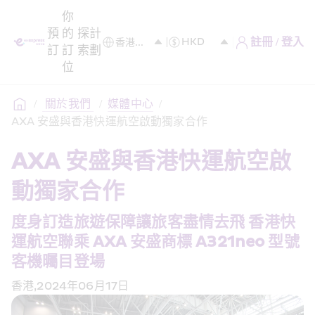
你
預
的
探
計
註冊 / 登入
訂
訂
索
劃
位
/
 關於我們 
/
媒體中心
/
AXA 安盛與香港快運航空啟動獨家合作
AXA 安盛與香港快運航空啟
動獨家合作
度身訂造旅遊保障讓旅客盡情去飛 香港快
運航空聯乘 AXA 安盛商標 A321neo 型號
客機曯目登場
香港,2024年06月17日