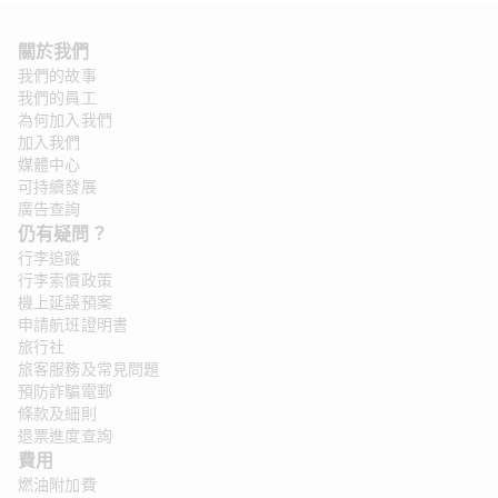
關於我們
我們的故事
我們的員工
為何加入我們
加入我們
媒體中心
可持續發展
廣告查詢
仍有疑問？ 
行李追蹤
行李索償政策
機上延誤預案
申請航班證明書
旅行社
旅客服務及常見問題
預防詐騙電郵
條款及細則
退票進度查詢
費用
燃油附加費