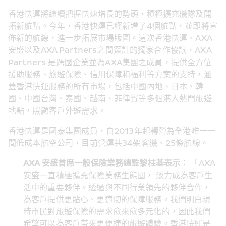
香港快運將繼續把握快速增長的勢頭，積極擴充機隊及開
拓新航點。今年，香港快運已經新增了4個航點，並即將宣
佈新的航線，進一步拓展市場版圖。這次香港快運、AXA 
安盛以及AXA Partners之間簽訂的獨家合作協議，AXA 
Partners 是跨國企業並為AXA集團之成員，提供全方位
援助服務、旅遊保險、信用保障和福利等方案的支持，涵
蓋香港快運服務的所有市場，包括中國內地、日本、韓
國、中國台灣、泰國、越南、菲律賓等多個港人熱門旅遊
地點，照顧客戶外遊需求。
香港快運是國泰集團成員，自2013年起轉營為全港唯一一
間低成本航空公司，目前營運共34架客機、25條航線。
AXA 安盛首席一般保險業務總監黎柱基表示：
 「AXA
安盛一直積極擴充保險業務生態圈， 致力成為客戶生
活中的重要夥伴。透過與不同行業領先的夥伴合作，
為客戶提供更貼心、更適切的保障服務。我們明白現
時市民對旅遊保險的需求愈來愈多元化的，因此我們
希望可以為客戶帶來更便捷的旅遊體驗。香港快運是