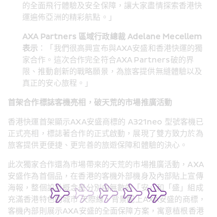
的全面飛行體驗及安全保障，讓大家盡情探索香港快
運遍佈亞洲的精彩航點。」
AXA Partners 區域行政總裁 Adelane Mecellem 
表示
：「我們很高興宣布與AXA安盛和香港快運的獨
家合作。這次合作完全符合AXA Partners破的界
限、推動創新的戰略願景，為旅客提供無縫體驗以及
真正的安心旅程。」
首架合作標誌客機亮相，破天荒的市場推廣活動 
香港快運首架顯示AXA安盛商標的 A321neo 型號客機已
正式亮相，標誌著合作的正式啟動，展現了雙方致力於為
旅客提供更便捷、更完善的旅遊保障和體驗的決心。
此次獨家合作還為市場帶來的天荒的市場推廣活動，AXA
安盛作為首個品，在香港的客機外部機身及內部貼上宣傳
海報，整個設計概念是分別由無數的「安」和「盛」組成
充滿香港特色的城市 天際線，背景配上AXA安盛的商標，
客機內部則展示AXA安盛的全面保障方案，寓意植根香港