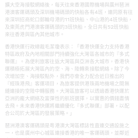
擴大空海接駁網絡後，每天往來香港國際機場與廣州琶洲
港澳客運碼頭及深圳機場碼頭的快船各有
4班，
連同原有往
來深圳招商蛇口郵輪母港的
11班快船、
中山港的
4
班快船
，
及東莞虎門港澳客運碼頭的3班快船，全日共有52班快船
來往香港與區內其他城市
。
香港快運行政總裁毛潔瓊表示：「香港快運全力支持香港
特區政府及內地相關部門持續強化大灣區各城市的『多式
聯運』
。
為便利旅客往返大灣區與亞洲各大城市，香港快
運積極拓展大灣區內的空、海、陸轉乘接駁網絡
。
除了今
次增加空、海接駁點外，我們亦會全力配合近日推出的
『經珠港飛』客運項目
，
為旅客提供港珠兩地機場之間無
縫連接的空陸中轉服務
。
大灣區旅客可以透過香港快運於
亞洲的龐大網絡及富彈性的航班選擇
，
以實惠的價錢盡情
去飛
。
未來香港快運將繼續優化『多式聯運』部署，以配
合公司於大灣區的發展策略。
」
琶洲港澳客運碼頭是粵港澳大灣區標誌性直連交通設施之
一，也是廣州中心城區連接香港的唯一客運碼頭
，
並鄰近