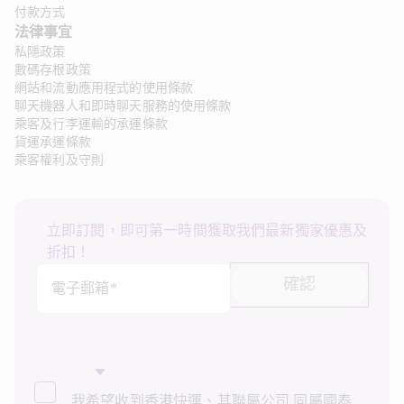
付款方式
法律事宜
私隱政策
數碼存根政策
網站和流動應用程式的使用條款
聊天機器人和即時聊天服務的使用條款
乘客及行李運輸的承運條款
貨運承運條款
乘客權利及守則
立即訂閱，即可第一時間獲取我們最新獨家優惠及
折扣！
確認
電子郵箱*
我希望收到香港快運、其聯屬公司 同屬國泰