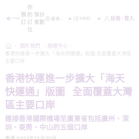
你
預
的
探
計
註冊 / 登入
訂
訂
索
劃
位
/
 關於我們 
/
媒體中心
/
香港快運進一步擴大「海天快運通」版圖 全面覆蓋大灣區
主要口岸
香港快運進一步擴大「海天
快運通」版圖   全面覆蓋大灣
區主要口岸 
連接香港國際機場至廣東省包括廣州、深
圳、東莞、中山的五個口岸 
香港,2023年12月20日