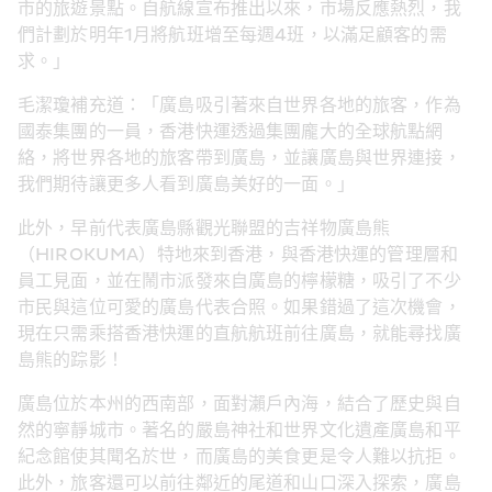
市的旅遊景點。自航線宣布推出以來，市場反應熱烈，我
們計劃於明年1月將航班增至每週4班，以滿足顧客的需
求。」
毛潔瓊補充道：「廣島吸引著來自世界各地的旅客，作為
國泰集團的一員，香港快運透過集團龐大的全球航點網
絡，將世界各地的旅客帶到廣島，並讓廣島與世界連接，
我們期待讓更多人看到廣島美好的一面。」
此外，早前代表廣島縣觀光聯盟的吉祥物廣島熊
（HIROKUMA）特地來到香港，與香港快運的管理層和
員工見面，並在鬧市派發來自廣島的檸檬糖，吸引了不少
市民與這位可愛的廣島代表合照。如果錯過了這次機會，
現在只需乘搭香港快運的直航航班前往廣島，就能尋找廣
島熊的踪影！
廣島位於本州的西南部，面對瀨戶內海，結合了歷史與自
然的寧靜城市。著名的嚴島神社和世界文化遺產廣島和平
紀念館使其聞名於世，而廣島的美食更是令人難以抗拒。
此外，旅客還可以前往鄰近的尾道和山口深入探索，廣島