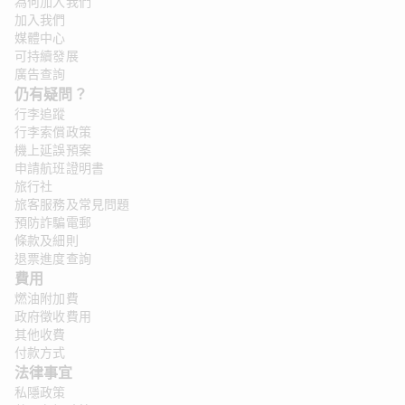
為何加入我們
加入我們
媒體中心
可持續發展
廣告查詢
仍有疑問？ 
行李追蹤
行李索償政策
機上延誤預案
申請航班證明書
旅行社
旅客服務及常見問題
預防詐騙電郵
條款及細則
退票進度查詢
費用
燃油附加費
政府徵收費用
其他收費
付款方式
法律事宜
私隱政策