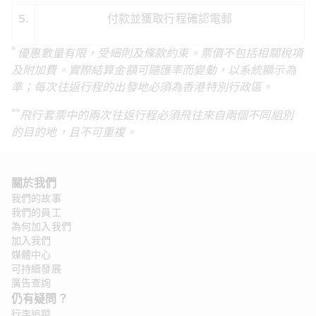
5.
付款並獲取行程確認電郵
* 
優惠數量有限，受細則及條款約束。票價不包括相關稅項
及附加費。實際結算金額可隨匯率而變動，以系統顯示為
準；每次往返行程的出發地必須為香港特別行政區。
**
飛行套票中的兩次往返行程必須飛往來自兩個不同組別
的目的地，且不可重複。
關於我們
我們的故事
我們的員工
為何加入我們
加入我們
媒體中心
可持續發展
廣告查詢
仍有疑問？ 
行李追蹤