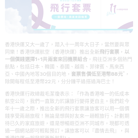
香港快運又大一歲了，踏入十一周年大日子，當然要與眾
同樂！香港快運航空（香港快運）推出全新
飛行套票
，
以
一個價錢選擇
1+1
共兩套來回機票組合
，飛往亞洲多個熱門
航點，包括日本、韓國、泰國、越南、菲律賓、馬來西
*
亞、中國內地等30個目的地，
套票售價低至港幣
88
元
，
除開每程低至港幣22元，分分鐘平過搭過海巴士！
香港快運行政總裁毛潔瓊表示：「作為香港唯一的低成本
航空公司，我們一直致力於讓旅行變得更自主。我們趁今
年十一歲之際，推出全新的飛行套票讓旅客可以用一個價
錢享受兩趟旅程！無論是想與好友來一趟輕旅行、計劃期
待已久的家庭旅遊，還是想暢遊亞洲不同城市，現都可透
過一個網站即可輕鬆預訂。讓旅客可以『盡情去飛』，與