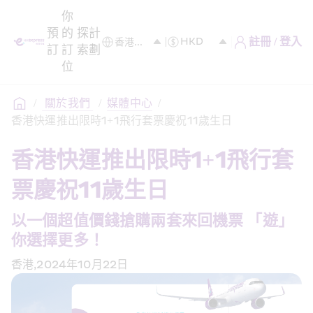
你
預
的
探
計
註冊 / 登入
訂
訂
索
劃
位
/
 關於我們 
/
媒體中心
/
香港快運推出限時1+1飛行套票慶祝11歲生日
香港快運推出限時1+1飛行套
票慶祝11歲生日
以一個超值價錢搶購兩套來回機票 「遊」
你選擇更多！
香港,2024年10月22日