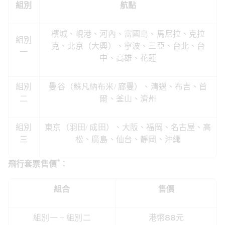
組別
航點
檳城、峴港、河內、富國島、馬尼拉、克拉
組別
克、北京（大興）、寧波、三亞、台北、台
一
中、高雄、花蓮
組別
曼谷（蘇凡納布米/ 廊曼）、清邁、布吉、首
二
爾、釜山、濟州
組別
東京（羽田/ 成田）、大阪、福岡、名古屋、高
三
松、廣島、仙台、靜岡、沖繩
*
飛行套票售價
：
組合
售價
組別一 + 組別二
港幣88元