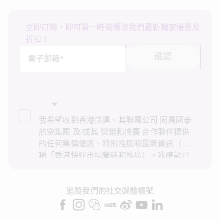
立即訂閱，即可第一時間獲取我們最新獨家優惠及
折扣！
確認
電子郵箱*
我希望收到香港快運、其聯屬公司 同屬國泰
航空集團 及/或其 營銷和推廣 合作夥伴提供
的任何票價優惠、特別推廣和最新資訊（統
稱「香港快運市場營銷和推廣）。我確認已
閱讀並了解香港快運的
私隱政策
，並同意香
港快運使用上述個人資料和任何過往交易記
錄進行直接市場營銷和推廣。我知悉在未經
追蹤我們的社交媒體帳號
我的同意下，香港快運不會使用我的個人資
料作直接營銷和推廣用途。詳情請參閱香港