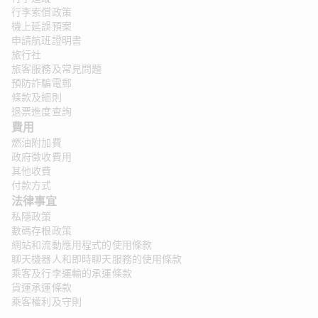
行李索償政策
機上延誤預案
申請航班證明書
旅行社
旅客服務及常見問題
預防詐騙電郵
條款及細則
退票進度查詢
費用
燃油附加費
政府徵收費用
其他收費
付款方式
法律事宜
私隱政策
數碼存根政策
網站和流動應用程式的使用條款
聊天機器人和即時聊天服務的使用條款
乘客及行李運輸的承運條款
貨運承運條款
乘客權利及守則