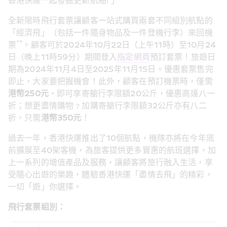
香港快運一起發掘更新航點! 」
全新限時飛行套票讓顧客一站式購買兩套不同組別航點的
「經濟飛」（包括一件隨身物品及一件登機行李）來回機
**
票
。顧客可於2024年10月22日（上午11時）至10月24
日（晚上11時59分）期間登入
指定網頁
預訂套票！旅遊日
期為2024年11月4日至2025年11月15日。優惠套票售完
即止，大家要把握機會！此外，顧客在預訂機票時，僅需
港幣
250
元
，即可享寄艙行李限額20公斤，優惠高達八一
折；想更盡情購物﹖加購寄艙行李限額32公斤亦有八二
折，只需
港幣
350
元
！
過去一年，香港快運推出了10個航點，機隊亦將在今年底
前擴展至40架客機，為旅客提供更多實惠的航班選擇，加
上一系列的增值產品及服務，讓顧客將旅行融入生活，享
受隨心出遊的樂趣，體驗香港快運「盡情去飛」的精彩，
一切「遊」你選擇。
飛行套票組別：