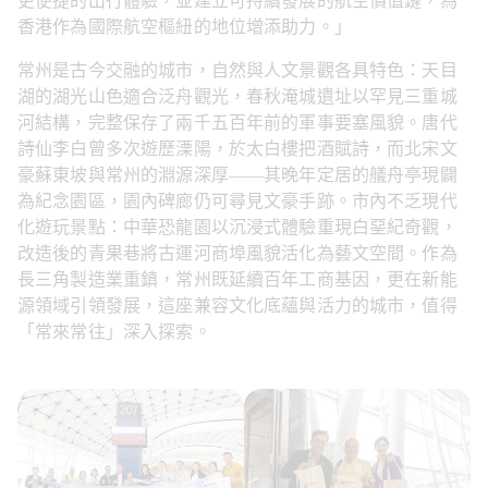
更便捷的出行體驗，並建立可持續發展的航空價值鏈，為
香港作為國際航空樞紐的地位增添助力。」
常州是古今交融的城市，自然與人文景觀各具特色：天目
湖的湖光山色適合泛舟觀光，春秋淹城遺址以罕見三重城
河結構，完整保存了兩千五百年前的軍事要塞風貌。唐代
詩仙李白曾多次遊歷溧陽，於太白樓把酒賦詩，而北宋文
豪蘇東坡與常州的淵源深厚——其晚年定居的艤舟亭現闢
為紀念園區，園內碑廊仍可尋見文豪手跡。市內不乏現代
化遊玩景點：中華恐龍園以沉浸式體驗重現白堊紀奇觀，
改造後的青果巷將古運河商埠風貌活化為藝文空間。作為
長三角製造業重鎮，常州既延續百年工商基因，更在新能
源領域引領發展，這座兼容文化底蘊與活力的城市，值得
「常來常往」深入探索。