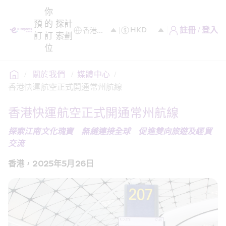
你
預
的
探
計
註冊 / 登入
訂
訂
索
劃
位
/
 關於我們 
/
媒體中心
/
香港快運航空正式開通常州航線
香港快運航空正式開通常州航線
探索江南文化瑰寶　無縫連接全球　促進雙向旅遊及經貿
交流
香港，2025年5月26日