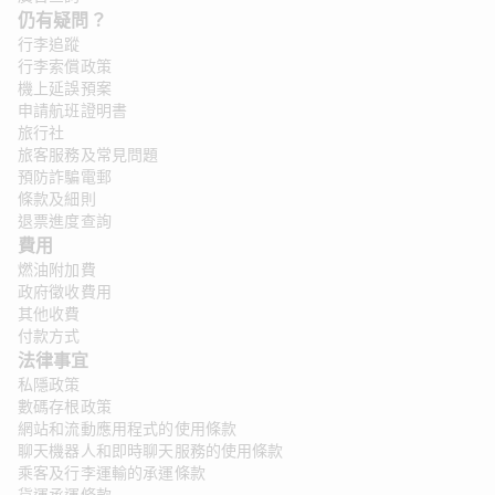
仍有疑問？ 
行李追蹤
行李索償政策
機上延誤預案
申請航班證明書
旅行社
旅客服務及常見問題
預防詐騙電郵
條款及細則
退票進度查詢
費用
燃油附加費
政府徵收費用
其他收費
付款方式
法律事宜
私隱政策
數碼存根政策
網站和流動應用程式的使用條款
聊天機器人和即時聊天服務的使用條款
乘客及行李運輸的承運條款