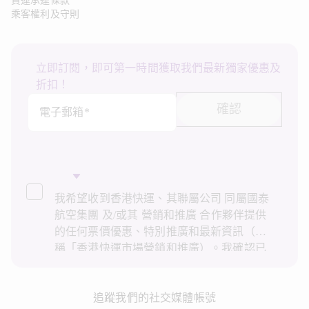
貨運承運條款
乘客權利及守則
立即訂閱，即可第一時間獲取我們最新獨家優惠及
折扣！
確認
電子郵箱*
我希望收到香港快運、其聯屬公司 同屬國泰
航空集團 及/或其 營銷和推廣 合作夥伴提供
的任何票價優惠、特別推廣和最新資訊（統
稱「香港快運市場營銷和推廣）。我確認已
閱讀並了解香港快運的
私隱政策
，並同意香
港快運使用上述個人資料和任何過往交易記
錄進行直接市場營銷和推廣。我知悉在未經
追蹤我們的社交媒體帳號