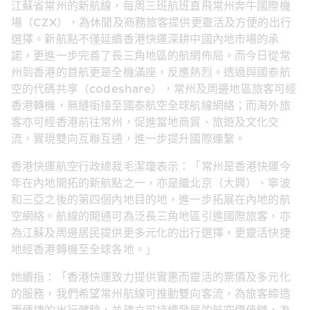
江蘇省常州的新航線，每周三班航班直飛常州奔牛國際機
場（CZX），為休閒及商務旅客提供更靈活及方便的出行
選擇。新航點不僅延續香港快運深耕中國內地市場的承
諾，更進一步完善了長三角地區的航網佈局。而今日從常
州到香港的首航更是全機滿座，反應熱烈。透過與國泰航
空的代碼共享（codeshare），常州及周邊地區旅客可經
香港轉機，無縫銜接至國泰航空全球航線網絡；而海外旅
客亦可經香港前往常州，促進當地商貿、旅遊及文化交
流，實現雙向互聯互通，進一步提升國際連繫。
香港快運航空行政總裁毛潔瓊表示：「常州是香港快運今
年在內地開拓的新航點之一，亦是繼北京（大興）、寧波
和三亞之後的第四個內地目的地，進一步拓展在內地的航
空網絡。航線的開通可為泛長三角地區引進國際旅客，亦
為江蘇及周邊居民提供更多元化的出行選擇，更靈活快捷
地經香港轉機至全球各地。」
她續指：「香港快運致力提供實惠而靈活的票價及多元化
的服務，我們希望常州航線可推動雙向客流，為旅客締造