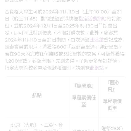
你去發掘，一切「遊」你選擇更多！
合資格大學生可於2024年11月19日（上午10:00）至21
日（晚上11:45）期間透過香港快運
指定活動網站
預訂航
** 
班，並於2024年12月1日至2025年6月30日
期間出
發，即可享此特別優惠，不限訂購次數。此外，顧客於
2024年11月19日至21日期間，首次通過
此連結
登記成為
國泰會員的用戶，將獲得800「亞洲萬里通」迎新里數。
若在90天內完成任何賺取或兌換里數的交易，可額外獲得
1,200里數。名額有限，先到先得。了解更多預訂詳情、
指定大專院校名單及條款和細則，請瀏覽
此網站
。
『隨心
『經濟飛』
飛』
航點
單程票價低
單程票價
至
低至
北京（大興）、三亞、台
*
港幣238
/
^
*