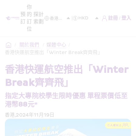
你
預
的
探
計
註冊 / 登入
訂
訂
索
劃
位
/
 關於我們 
/
媒體中心
/
香港快運航空推出「Winter Break齊齊飛」
香港快運航空推出「Winter 
Break齊齊飛」
指定大專院校學生限時優惠 單程票價低至
港幣88元*
香港,2024年11月19日