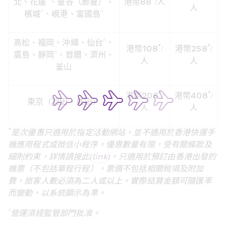
北、花蓮
、曼谷（廊曼）、
港幣88
/
人
人
^
^
檳城
、峴港、富國島
^
高松、福岡、沖繩、仙台
、
*
*
港幣108
/
港幣258
/
^
廣島、靜岡
、首爾、濟州、
人
人
釜山
*
*
港幣208
/
港幣408
/
東京（羽田、成田）
人
人
*
是次優惠只適用於指定活動網站，並不適用於香港快運手
機應用程式或微信小程序。優惠數量有限，受有關條款及
細則約束，詳情請按此
(
link
)
。只適用於預訂由香港出發的
機票（不包括單程行程），票價不包括相關稅項及附加
費，旅客人數必須為二人或以上。實際結算金額可隨匯率
而變動，以系統顯示為準。
^
營運須經監管部門批准。