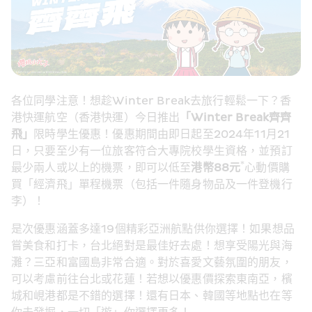
各位同學注意！想趁Winter Break去旅行輕鬆一下？香
港快運航空（香港快運）今日推出
「
Winter Break
齊齊
飛」
限時學生優惠！優惠期間由即日起至2024年11月21
日，只要至少有一位旅客符合大專院校學生資格，並預訂
*
最少兩人或以上的機票，即可以低至
港幣
88
元
心動價購
買「經濟飛」單程機票（包括一件隨身物品及一件登機行
李）！
是次優惠涵蓋多達19個精彩亞洲航點供你選擇！如果想品
嘗美食和打卡，台北絕對是最佳好去處！想享受陽光與海
灘？三亞和富國島非常合適。對於喜愛文藝氛圍的朋友，
可以考慮前往台北或花蓮！若想以優惠價探索東南亞，檳
城和峴港都是不錯的選擇！還有日本、韓國等地點也在等