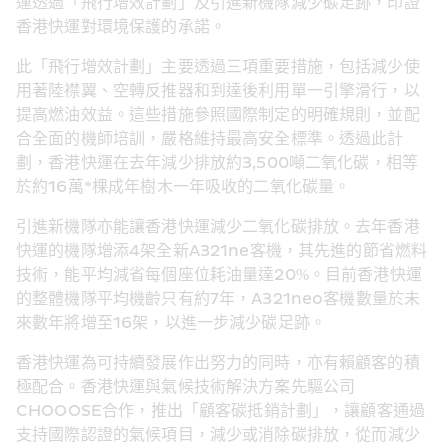
運透過
「
飛行增效計劃
」
及
引進新機隊減少碳足跡，印證
香港快運對環境保護的承諾
。
此
「
飛行增效計劃
」
主要透過三項重要措施，包括減少使
用著陸襟翼
、
空轉反推器和到達後利用單一引擎滑行，以
提高燃油效益
。
這些措施參照國際制定的明確規則，並配
合全面的機師培訓，嚴格維持最高安全標準
。
透過此計
劃，香港快運在去年減少排放約
3,500
噸二氧化碳，相等
於約16萬
*
棵成年樹木一年吸收的二氧化碳量。
引進新機隊亦能讓
香港快運減少二氧化碳排放
。
去年香港
快運的機隊增添
4
架全新
A321ne
客機
，其先進的節省燃料
技術，能平均減省每個座位耗油量達
20%。
目前香港快運
的整體機隊平均機齡只有約
7年，A321neo
客機數量於未
來數年將增至1
6
架
，
以進一步減少碳足跡
。
香港快運為可持續發展作出努力的同時，亦有賴
顧客
的積
極配合。香港快運與氣候技術解決方案
先驅公司
CHOOOSE合作，推出「
顧客碳抵銷計劃
」
，讓
顧客
通過
支持
國際
認證的氣候
項目
，減少或消除
碳排放
，從而減少