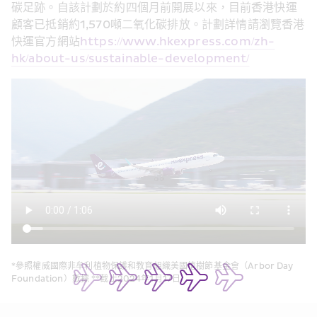
碳足跡。自該計劃於約四個月前開展以來，目前香港快運
顧客已
抵銷
約1
,570
噸二氧化碳排放
。
計劃
詳情請瀏覽香港
快運官方網站
https://www.hkexpress.com/zh-
hk/about-us/sustainable-development/
*參照權威國際非牟利植物保護和教育組織美國植樹節基金會（Arbor Day 
Foundation）數據 **截止2024年1月17日