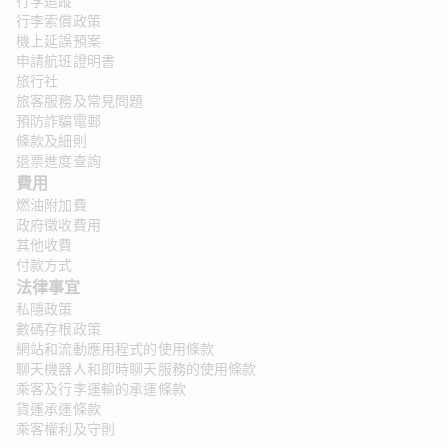
行李追蹤
行李索償政策
機上延誤預案
申請航班證明書
旅行社
旅客服務及常見問題
預防詐騙電郵
條款及細則
退票進度查詢
費用
燃油附加費
政府徵收費用
其他收費
付款方式
法律事宜
私隱政策
數碼存根政策
網站和流動應用程式的使用條款
聊天機器人和即時聊天服務的使用條款
乘客及行李運輸的承運條款
貨運承運條款
乘客權利及守則