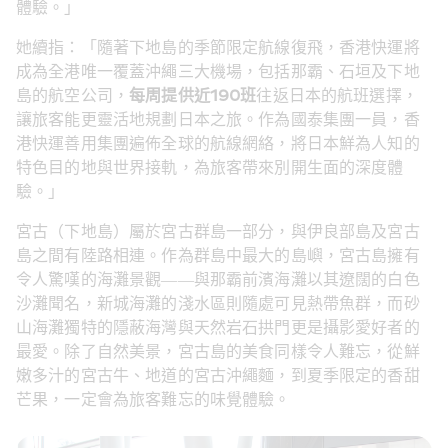
體驗。」
她續指：「隨著下地島的季節限定航線復飛，香港快運將
成為全港唯一覆蓋沖繩三大機場，包括那霸、石垣及下地
島的航空公司，
每周提供近190班
往返日本的航班選擇，
讓旅客能更靈活地規劃日本之旅。作為國泰集團一員，香
港快運善用集團遍佈全球的航線網絡，將日本鮮為人知的
特色目的地與世界接軌，為旅客帶來別開生面的深度體
驗。」
宮古（下地島）屬於宮古群島一部分，與伊良部島及宮古
島之間有陸路相連。作為群島中最大的島嶼，宮古島擁有
令人驚嘆的海灘景觀——與那霸前濱海灘以其遼闊的白色
沙灘聞名，新城海灘的淺水區則隨處可見熱帶魚群，而砂
山海灘獨特的隱蔽海灣與天然岩石拱門更是攝影愛好者的
最愛。除了自然美景，宮古島的美食同樣令人難忘，從鮮
嫩多汁的宮古牛、地道的宮古沖繩麵，到夏季限定的香甜
芒果，一定會為旅客難忘的味覺體驗。