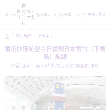
你
預
的
探
計
註冊 / 登入
訂
訂
索
劃
位
/
 關於我們 
/
媒體中心
/
香港快運航空今日復飛日本宮古（下地
島）航線
季節限定　兩小時直飛日本沖繩渡假勝地