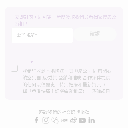
立即訂閱，即可第一時間獲取我們最新獨家優惠及
折扣！
確認
電子郵箱*
我希望收到香港快運、其聯屬公司 同屬國泰
航空集團 及/或其 營銷和推廣 合作夥伴提供
的任何票價優惠、特別推廣和最新資訊（統
稱「香港快運市場營銷和推廣）。我確認已
閱讀並了解香港快運的
私隱政策
，並同意香
港快運使用上述個人資料和任何過往交易記
錄進行直接市場營銷和推廣。我知悉在未經
追蹤我們的社交媒體帳號
我的同意下，香港快運不會使用我的個人資
料作直接營銷和推廣用途。詳情請參閱香港