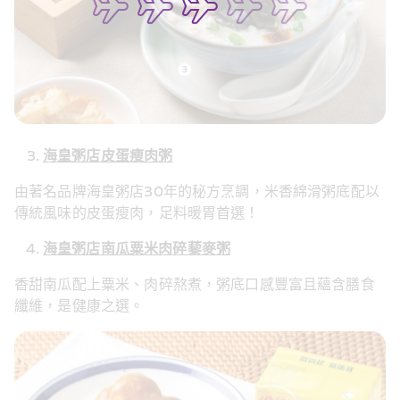
海皇粥店皮蛋瘦肉粥
由著名品牌海皇粥店30年的秘方烹調，米香綿滑粥底配以
傳統風味的皮蛋瘦肉，足料暖胃首選！
海皇粥店南瓜粟米肉碎藜麥粥
香甜南瓜配上粟米、肉碎熬煮，粥底口感豐富且蘊含膳食
纖維，是健康之選。