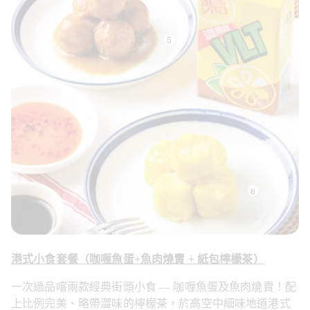
港式小食套餐（咖
喱
魚蛋
+
魚肉燒賣
 + 
紙包檸檬茶）
一次過品嚐兩款經典街頭小食 — 咖喱魚蛋及魚肉燒賣！配
上比例完美、略帶澀味的檸檬茶，於高空中細味地道港式