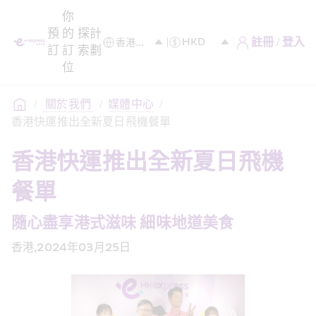
你
預
的
探
計
註冊 / 登入
訂
訂
索
劃
位
/
 關於我們 
/
媒體中心
/
香港快運推出全新夏日飛機餐單
香港快運推出全新夏日飛機
餐單
隨心盡享港式滋味 細味地道美食
香港,2024年03月25日