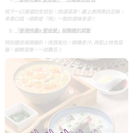
「香港快運
x 
堅信號」一口爆湯生煎包
咬下一口爆湯的生煎包，肉湯滿瀉，灑上香烤黑白芝麻，
多重口感，絕對是「飛」一般的滋味享受！
「香港快運
x 
堅信號」
秘製豬扒菜飯
特別選用梅頭豬扒，肉質鬆化，鮮嫩多汁; 再配上特色菜
飯，齒頰留香，一試難忘！