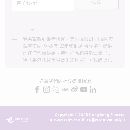
確認
電子郵箱*
我希望收到香港快運、其聯屬公司 同屬國泰
航空集團 及/或其 營銷和推廣 合作夥伴提供
的任何票價優惠、特別推廣和最新資訊（統
稱「香港快運市場營銷和推廣）。我確認已
閱讀並了解香港快運的
私隱政策
，並同意香
港快運使用上述個人資料和任何過往交易記
錄進行直接市場營銷和推廣。我知悉在未經
追蹤我們的社交媒體帳號
我的同意下，香港快運不會使用我的個人資
料作直接營銷和推廣用途。詳情請參閱香港
快運的
私隱政策
。
Copyright © 2026 Hong Kong Express 
Airways Limited. 
沪ICP备2023024004号-1