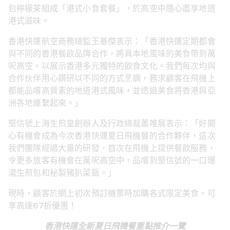
包檸檬茶組成「港式小食套餐」，於高空中隨心盡享地道
港式滋味。
香港快運航空商務總監王基傑表示：「香港快運定期都會
與不同的香港餐飲品牌合作，將具本地風味的美食帶到萬
呎高空，以展示香港多元獨特的飲食文化。我們每次均與
合作伙伴用心鑽研以不同的方式烹調，務求顧客在飛機上
都能品嚐高質素的地道港式風味，並透過美食將香港與亞
洲各地連繫起來。」
堅信號上海生煎皇創辦人及行政總裁蕭唯展表示：「好開
心有機會成為今次香港快運夏日飛機餐的合作夥伴，這次
我們團隊經過大量的研發，首次在飛機上提供餐飲服務，
令更多旅客有機會在萬呎高空中，品嚐到堅信號的一口爆
湯生煎包和秘製豬扒菜飯。」
現時，顧客於網上初次預訂機票時加購各式限定美食，可
享高達67折優惠！
香港快運全新夏日飛機餐重點推介一覽