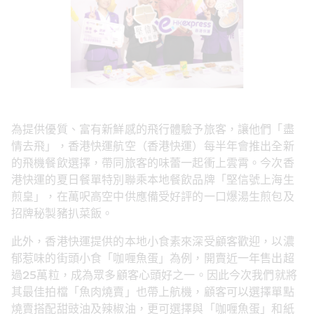
為提供優質、富有新鮮感的飛行體驗予旅客，讓他們「盡
情去飛」，香港快運航空（香港快運）每半年會推出全新
的飛機餐飲選擇，帶同旅客的味蕾一起衝上雲霄。今次香
港快運的夏日餐單特別聯乘本地餐飲品牌「堅信號上海生
煎皇」，在萬呎高空中供應備受好評的一口爆湯生煎包及
招牌秘製豬扒菜飯。
此外，香港快運提供的本地小食素來深受顧客歡迎，以濃
郁惹味的街頭小食「咖喱魚蛋」為例，開賣近一年售出超
過25萬粒，成為眾多顧客心頭好之一。因此今次我們就將
其最佳拍檔「魚肉燒賣」也帶上航機，顧客可以選擇單點
燒賣搭配甜豉油及辣椒油，更可選擇與「咖喱魚蛋」和紙