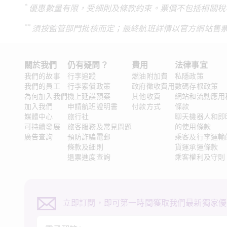
* 
優惠數量有限，受細則及條款約束。票價不包括相關稅
** 
須按監管部門批核而定；最終航班詳情以官方網站售
關於我們
仍有疑問？ 
費用
法律事宜
我們的故事
行李追蹤
燃油附加費
私隱政策
我們的員工
行李索償政策
政府徵收費用
數碼存根政策
為何加入我們
機上延誤預案
其他收費
網站和流動應用
加入我們
申請航班證明書
付款方式
條款
媒體中心
旅行社
聊天機器人和即
可持續發展
旅客服務及常見問題
的使用條款
廣告查詢
預防詐騙電郵
乘客及行李運輸
條款及細則
貨運承運條款
退票進度查詢
乘客權利及守則
立即訂閱，即可第一時間獲取我們最新獨家優