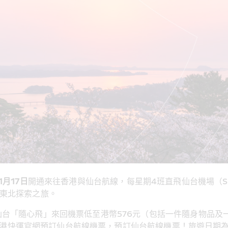
1
月
17
日
開通來往香港與仙台航線，每星期4班直飛仙台機場（
東北探索之旅。
台「隨心飛」來回機票低至港幣576元（包括一件隨身物品及一
香港快運官網預訂仙台航線機票，預訂仙台航線機票！旅遊日期為20