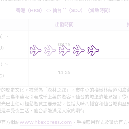
**
香港（HKG） <> 仙台 
（SDJ）（當地時間）
出發時間
G）>
08:15
J）
J）>
14:25
G）
厚的歷史文化。被譽為「森林之都」，市中心的櫸樹林蔭道和廣
頭爵士嘉年華吸引著成千上萬的遊客。仙台的城堡遺址見證了從
觀光巴士便可輕鬆遊覽主要景點，包括大崎八幡宮和仙台城與歷
還是享受夜生活，仙台都能滿足大家的期待！
運官方網站
www.hkexpress.com
、手機應用程式及微信官方