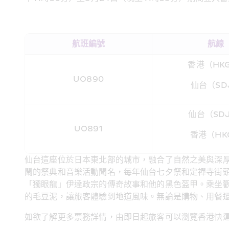
​航班編號
航線
香港（HK
UO890
仙台（SD
仙台（SD
UO891
香港（HK
仙台這座位於日本東北部的城市，融合了自然之美與深
鬧的祭典和音樂活動聞名，每年仙台七夕祭和定禪寺街
「獨眼龍」伊達政宗的傳奇故事和他的黑色盔甲。乘坐
的毛豆泥，讓旅客體驗到地道風味。無論是購物、用餐
如欲了解更多票務詳情，由即日起旅客可以瀏覽香港快