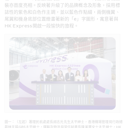
裝亦首度亮相。反映著升級了的品牌槪念及形象，採用標
誌性的紫色和白色作主調，並以藍色作點綴，兩側機翼、
尾翼和機身底部位置繪畫著新的「e」字圖形，寓意著與
HK Express開啟一段愉快的旅程。
圖一：（左起）署理民航處處長胡志光先生太平紳士，香港機場管理局行政總
裁林天福GBS太平紳士，運輸及物流局常任秘書長陳美寶女士太平紳士，HK 