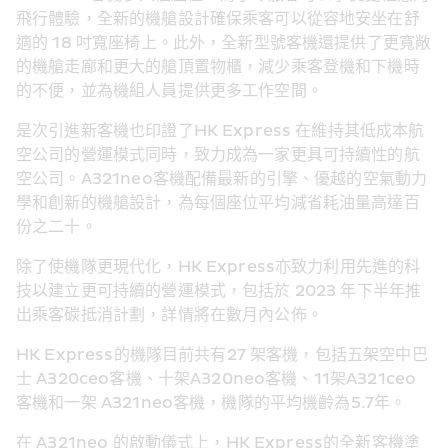
飛行體驗，全新的機艙設計確保乘客可以從容地安坐在舒
適的 18 吋寬座椅上。此外，全新型號客機還提供了更寬敞
的機艙走廊和更大的艙頂置物櫃，減少乘客登機和下機時
的不便，並為機組人員提供更多工作空間。
是次引進新客機也印證了HK Express 在維持其低成本航
空公司的營運模式同時，致力成為一家更具可持續性的航
空公司。A321neo客機配備最新的引擎、優越的空氣動力
學和創新的機艙設計，為每個座位平均減省耗油量高達百
份之二十。
除了使機隊更現代化，HK Express亦致力利用先進的科
技以建立更可持續的營運模式，包括於 2023 年下半年推
出乘客碳抵消計劃，詳情將在數月內公佈。
HK Express的機隊目前共有27 架客機，包括五架空中巴
士 A320ceo客機、十架A320neo客機、11架A321ceo 
客機和一架 A321neo客機，機隊的平均機齡為5.7年。
在 A321neo 的啟動儀式上，HK Express的全新客機塗