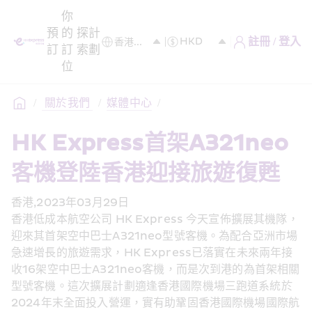
你
預
的
探
計
註冊 / 登入
訂
訂
索
劃
位
/
 關於我們 
/
媒體中心
/
HK Express首架A321neo
客機登陸香港迎接旅遊復甦
香港,2023年03月29日
香港低成本航空公司 HK Express 今天宣佈擴展其機隊，
迎來其首架空中巴士A321neo型號客機。為配合亞洲市場
急速增長的旅遊需求，HK Express已落實在未來兩年接
收16架空中巴士A321neo客機，而是次到港的為首架相關
型號客機。這次擴展計劃適逢香港國際機場三跑道系統於
2024年末全面投入營運，實有助鞏固香港國際機場國際航