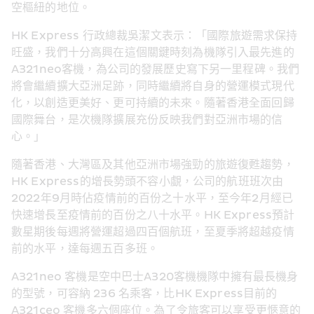
空樞紐的地位。
HK Express 行政總裁吳潔文表示：「國際旅遊需求保持
旺盛，我們十分高興在這個關鍵時刻為機隊引入最先進的
A321neo客機，為公司的發展歷史寫下另一里程碑。我們
將會繼續擴大亞洲足跡，同時繼續將自身的營運模式現代
化，以創造更美好、更可持續的未來。隨著香港全面回歸
國際舞台，是次機隊擴展充份反映我們對亞洲市場的信
心。」
隨著香港、大灣區及其他亞洲市場強勁的旅遊復甦趨勢，
HK Express的增長勢頭不容小覷，公司的航班班次由
2022年9月時佔疫情前的百份之十水平，至今年2月經已
快速增長至疫情前的百份之八十水平。HK Express預計
數星期後每週將營運超過四百個航班，至夏季將超越疫情
前的水平，達每週五百多班。
A321neo 客機是空中巴士A320客機機隊中擁有最長機身
的型號，可容納 236 名乘客，比HK Express目前的 
A321ceo 客機多六個座位。為了令旅客可以享受更愜意的