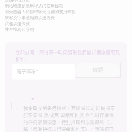
數碼存根政策
網站和流動應用程式的使用條款
聊天機器人和即時聊天服務的使用條款
乘客及行李運輸的承運條款
貨運承運條款
乘客權利及守則
立即訂閱，即可第一時間獲取我們最新獨家優惠及
折扣！
確認
電子郵箱*
我希望收到香港快運、其聯屬公司 同屬國泰
航空集團 及/或其 營銷和推廣 合作夥伴提供
的任何票價優惠、特別推廣和最新資訊（統
稱「香港快運市場營銷和推廣）。我確認已