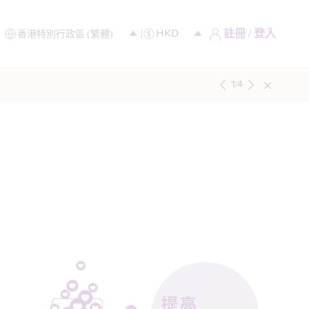
註冊 / 登入
1
/
4