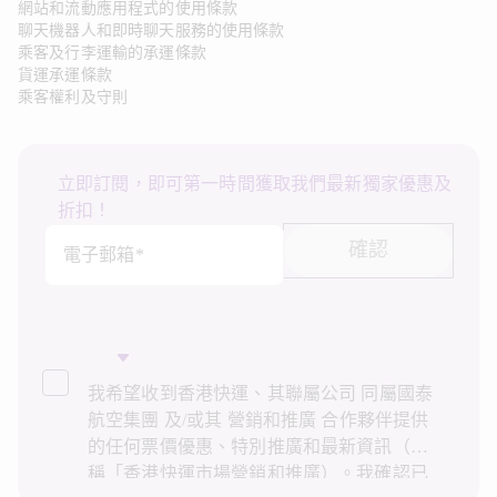
網站和流動應用程式的使用條款
聊天機器人和即時聊天服務的使用條款
乘客及行李運輸的承運條款
貨運承運條款
乘客權利及守則
立即訂閱，即可第一時間獲取我們最新獨家優惠及
折扣！
確認
電子郵箱*
我希望收到香港快運、其聯屬公司 同屬國泰
航空集團 及/或其 營銷和推廣 合作夥伴提供
的任何票價優惠、特別推廣和最新資訊（統
稱「香港快運市場營銷和推廣）。我確認已