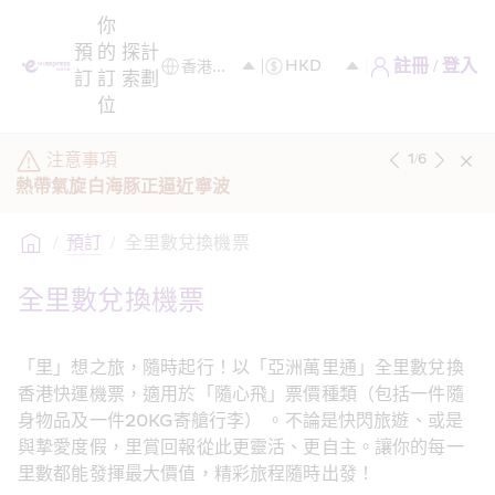
你
預
的
探
計
註冊 / 登入
訂
訂
索
劃
位
注意事項
1
/
6
熱帶氣旋白海豚正逼近寧波
/
預訂
/
全里數兌換機票
全里數兌換機票
「里」想之旅，隨時起行！以「亞洲萬里通」全里數兌換
香港快運機票，適用於「隨心飛」票價種類（包括一件隨
身物品及一件20KG寄艙行李） 。不論是快閃旅遊、或是
與摯愛度假，里賞回報從此更靈活、更自主。讓你的每一
里數都能發揮最大價值，精彩旅程隨時出發！