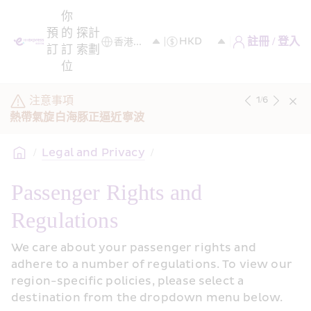
你
預
的
探
計
註冊 / 登入
訂
訂
索
劃
位
注意事項
1
/
6
熱帶氣旋白海豚正逼近寧波
/
Legal and Privacy
/
Passenger Rights and 
Regulations 
We care about your passenger rights and 
adhere to a number of regulations. To view our 
region-specific policies, please select a 
destination from the dropdown menu below.