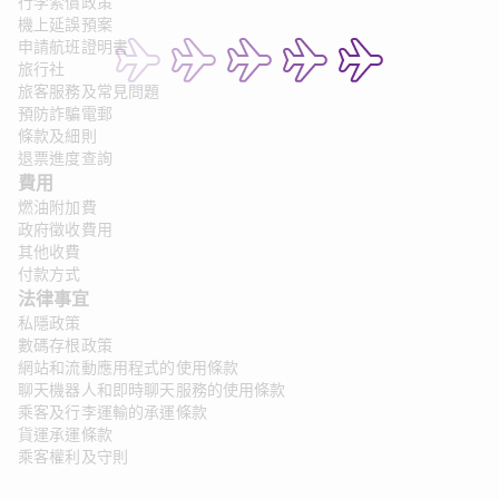
行李索償政策
機上延誤預案
申請航班證明書
旅行社
旅客服務及常見問題
預防詐騙電郵
條款及細則
退票進度查詢
費用
燃油附加費
政府徵收費用
其他收費
付款方式
法律事宜
私隱政策
數碼存根政策
網站和流動應用程式的使用條款
聊天機器人和即時聊天服務的使用條款
乘客及行李運輸的承運條款
貨運承運條款
乘客權利及守則