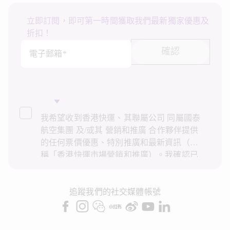
立即訂閱，即可第一時間獲取我們最新獨家優惠及
折扣！
確認
電子郵箱*
我希望收到香港快運、其聯屬公司 同屬國泰
航空集團 及/或其 營銷和推廣 合作夥伴提供
的任何票價優惠、特別推廣和最新資訊（統
稱「香港快運市場營銷和推廣）。我確認已
閱讀並了解香港快運的
私隱政策
，並同意香
港快運使用上述個人資料和任何過往交易記
錄進行直接市場營銷和推廣。我知悉在未經
追蹤我們的社交媒體帳號
我的同意下，香港快運不會使用我的個人資
料作直接營銷和推廣用途。詳情請參閱香港
快運的
私隱政策
。