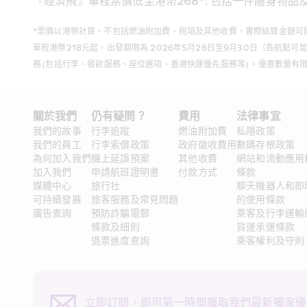
『經濟飛』單程票價低至港幣268*: 包括一件隨身物品
*票價以港幣計算，不包括燃油附加費、稅項及其他收費，實際結算金額可隨匯率而變動，
單程港幣218元起，出發期限為 2026年5月26日至9月30日（各
務 (包括行李、餐飲服務、座位選項、香港快運優先服務等) 。優惠數量
關於我們
仍有疑問？ 
費用
法律事宜
我們的故事
行李追蹤
燃油附加費
私隱政策
我們的員工
行李索償政策
政府徵收費用
數碼存根政策
為何加入我們
機上延誤預案
其他收費
網站和流動應用
加入我們
申請航班證明書
付款方式
條款
媒體中心
旅行社
聊天機器人和即
可持續發展
旅客服務及常見問題
的使用條款
廣告查詢
預防詐騙電郵
乘客及行李運輸
條款及細則
貨運承運條款
退票進度查詢
乘客權利及守則
立即訂閱，即可第一時間獲取我們最新獨家優