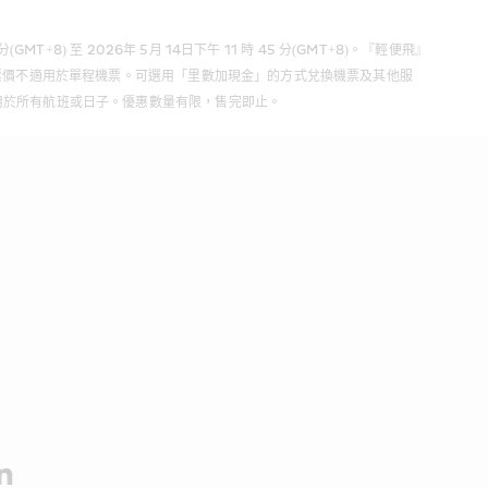
) 至 2026年 5月 14日下午 11 時 45 分(GMT+8)。『輕便飛』
惠票價不適用於單程機票。可選用「里數加現金」的方式兌換機票及其他服
於所有航班或日子。優惠數量有限，售完即止。  