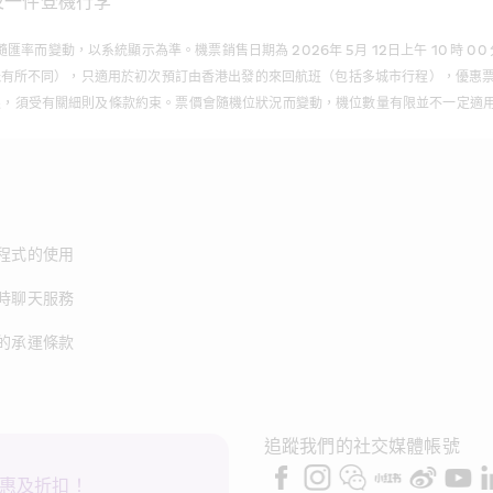
及一件登機行李
以系統顯示為準。機票銷售日期為 2026年 5月 12日上午 10 時 00 分(GMT+8
航點可能有所不同），只適用於初次預訂由香港出發的來回航班（包括多城市行程），優
有限，須受有關細則及條款約束。票價會隨機位狀況而變動，機位數量有限並不一定適用
程式的使用
時聊天服務
的承運條款
追蹤我們的社交媒體帳號
惠及折扣！