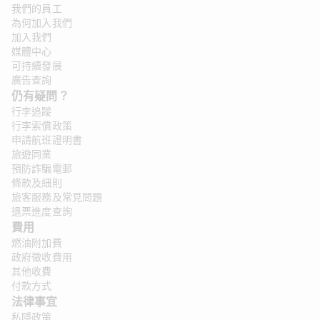
我們的員工
為何加入我們
加入我們
媒體中心
可持續發展
廣告查詢
仍有疑問？ 
行李追蹤
行李索償政策
申請航班證明書
旅遊同業
預防詐騙電郵
條款及細則
旅客服務及常見問題
退票進度查詢
費用
燃油附加費
政府徵收費用
其他收費
付款方式
法律事宜 
私隱政策