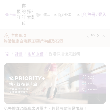
你
預
的
探
計
註冊 / 登入
訂
訂
索
劃
位
注意事項
1
/
5
熱帶氣旋白海豚正逼近沖繩及石垣
/
計劃
/
附加服務
/
香港快運優先服務
免去排隊煩惱與奔波壓力，輕鬆展開無憂旅程！