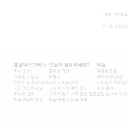
*한정 수량 제공
**모든 항공편은
홍콩익스프레스​ 
도움이 필요하세요?
비용
회사 소개​
클레임 규정
유류할증료
소속된 사람들
여행사
국가 부과 세금
가치관 및 채용 정보​
고객 서비스 계획
서비스수수료 및
지금 가입하세요
피싱 이메일 주의 안내
결제 옵션
미디어 센터
고객 지원과 자주 묻는 질문
운임 및 서비스 
지속 가능한 발전
항공 증명서 발급 요청