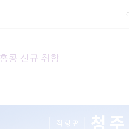
홍콩 신규 취항