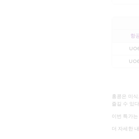
항
UO
UO
홍콩은 미식
즐길 수 있다
이번 특가는
더 자세한 내