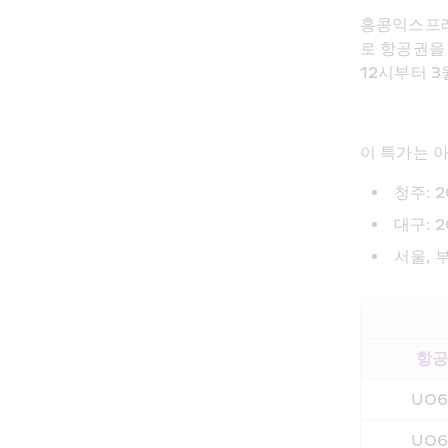
홍콩익스프레
로 항공권을 
12시부터 3
이 특가는 
청주: 2
대구: 2
서울, 부
항
UO6
UO6