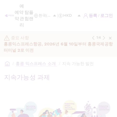
예
예
약 
탐
플
등록 / 로그인
약
관
험
랜
리
중요 사항
1
/
4
홍콩익스프레스항공, 2026년 6월 10일부터 홍콩국제공항 
터미널 2로 이전
/
홍콩 익스프레스 소개 
/
지속 가능한 발전
지속가능성 과제