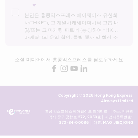
본인은 홍콩익스프레스 에어웨이즈 유한회
사(“HKE”), 그 계열사캐세이퍼시픽 그룹 내 
및/또는 그 마케팅 파트너 (총칭하여 “HKE 
마케팅”)의 운임 할인, 특별 행사 및 최신 소
식을 받고 싶습니다. 본인은 HKE의 
개인정
보 보호 정책을
을 읽고 이해했으며, HKE 마
소셜 미디어에서 홍콩익스프레스를 팔로우하세요
케팅이 다이렉트 마케팅을 위해 상기 개인정
보 및 과거 거래 기록을 사용하는 것에 동의
합니다. 본인은 본인의 동의 없이 본인의 개
인 데이터를 다이렉트 마케팅에 사용할 수 
없음을 알고 있습니다. 자세한 내용은 HKE
Copyright © 2026 Hong Kong Express 
의 개인정보 처리방침을 참조하시기 바랍니
Airways Limited
다.
홍콩 익스프레스 에어웨이즈 리미티드 │ 주소: 인천광
역시 중구 공항로 272, 2050호│ 사업자등록번호: 
372-84-00036 │ 대표: MAO JIEQIONG