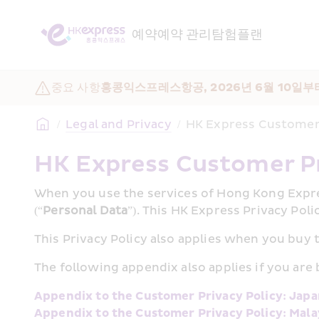
예약
예약 관리
탐험
플랜
중요 사항
홍콩익스프레스항공, 2026년 6월 10일부
/
Legal and Privacy
/
HK Express Customer 
HK Express Customer Pr
When you use the services of Hong Kong Expre
(“
Personal Data
”). This HK Express Privacy Polic
This Privacy Policy also applies when you buy t
The following appendix also applies if you are
Appendix to the Customer Privacy Policy: Jap
Appendix to the Customer Privacy Policy: Mala