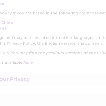
wan
policy if you are based in the following countries/r
d China
orea
uage and may be translated into other languages. In t
is Privacy Policy, the English version shall prevail.
 2025. You may find the previous versions of the Pri
is available 
here
.
our Privacy