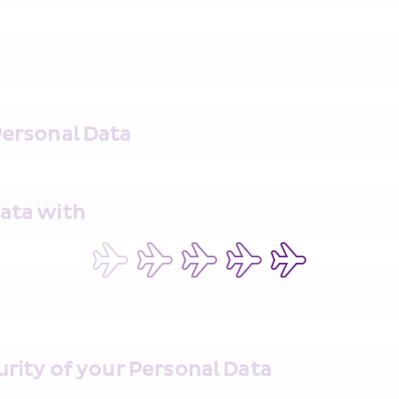
Personal Data
ata with
urity of your Personal Data