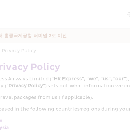
터 홍콩국제공항 터미널 2로 이전
Privacy Policy
ivacy Policy
ss Airways Limited (“
HK Express
”
, 
“
we
”
, 
“
us
”
, 
“
our
”)
y (“
Privacy Policy
”) sets out what information we co
ravel packages from us (if applicable).
 based in the following countries/regions during your
an
ysia