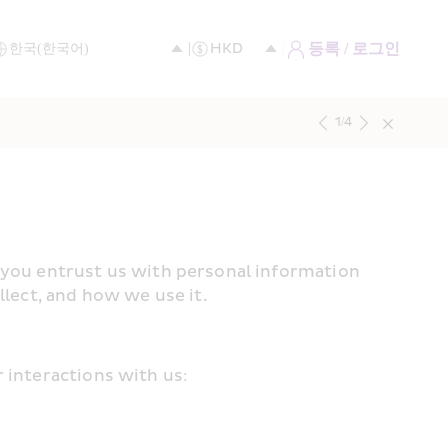
등록 / 로그인
1
/
4
, you entrust us with personal information 
llect, and how we use it.
 interactions with us: