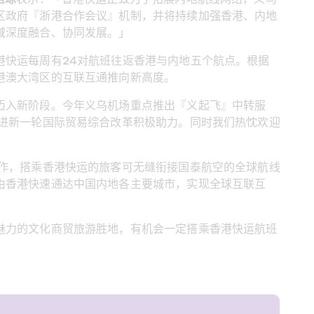
区政府『浙港合作会议』机制，并将持续加强香港、内地
域深度融合、协同发展。」
港快运每周有24对航班往返香港与内地五个航点。根据
港澳大湾区的互联互通推向新高度。
迈入新阶段。今年义乌机场重点推出『义起飞』中转服
进新一轮国际贸易综合改革积极助力。同时我们热忱欢迎
作，搭乘香港快运的旅客可无缝衔接国泰航空的全球航线
由香港快速通达中国内地各主要城市，实现全球互联互
魅力的文化商贸旅游胜地，有机会一定搭乘香港快运航班