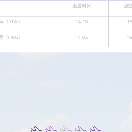
出发时间
到
乌（YIW）
14:10
1
港（HKG）
17:05
1