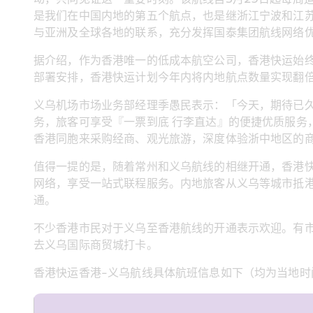
是我们在中国内地的第五个航点，也是继浙江宁波和江
与亚洲及全球各地的联系，充分发挥国泰集团航线网络
据介绍，作为香港唯一的低成本航空公司，香港快运始
部署安排，香港快运计划今年内将内地航点数量实现翻
义乌机场市场业务部经理季愚民表示：「今天，期待已
务，旅客可享受『一票到底 行李直达』的便捷优质服务
香港同胞来采购经商、观光旅游，深度体验浙中地区的
值得一提的是，随着常州和义乌航线的相继开通，香港快
网络，享受一站式联程服务。内地旅客从义乌等城市抵
通。
不少香港市民对于义乌至香港航线的开通表示欢迎。有
去义乌国际商贸城打卡。
香港快运香港-义乌航线具体航班信息如下（均为当地时