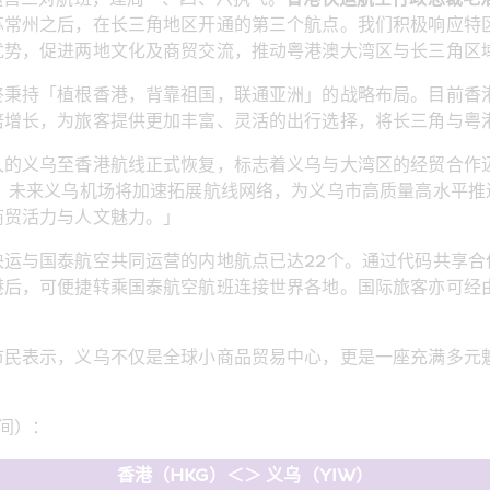
苏常州之后，在长三角地区开通的第三个航点。我们积极响应特
优势，促进两地文化及商贸交流，推动粤港澳大湾区与长三角区
终秉持「植根香港，背靠祖国，联通亚洲」的战略布局。目前香
倍增长，为旅客提供更加丰富、灵活的出行选择，将长三角与粤
久的义乌至香港航线正式恢复，标志着义乌与大湾区的经贸合作
，未来义乌机场将加速拓展航线网络，为义乌市高质量高水平推
商贸活力与人文魅力。」
运与国泰航空共同运营的内地航点已达22个。通过代码共享合
港后，可便捷转乘国泰航空航班连接世界各地。国际旅客亦可经
市民表示，义乌不仅是全球小商品贸易中心，更是一座充满多元
间）：
香港（HKG）＜＞ 义乌（YIW）