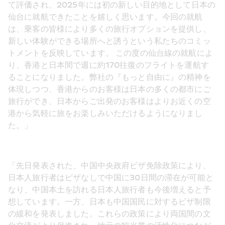
て評価され、2025年には初の新しい目的地として日本の
仙台に就航できたことを嬉しく思います。今回の就航
は、乗客の皆様により多くの旅行オプションを提供し、
新しい体験ができる場所へと誘うという私たちのコミッ
トメントを反映しています。 この度の仙台線の就航によ
り、香港と日本間で週に約170往復のフライトを運航す
ることになりました。弊社の『もっと自由に』の精神を
体現しつつ、香港からのお客様は日本の多くの都市にご
旅行ができ、日本からご出発のお客様はよりお近くの空
港から気軽に旅をお楽しみいただけるようになりまし
た。」
「先日発表された、中国中央政府ビザ免除政策により、
日本人旅行者はビザなしで中国に30日間の滞在が可能と
なり、中国本土を訪れる日本人旅行者も今後増えると予
想しています。一方、日本も中国国民に対するビザ制限
の緩和を発表しました。これらの政策により両国間の文