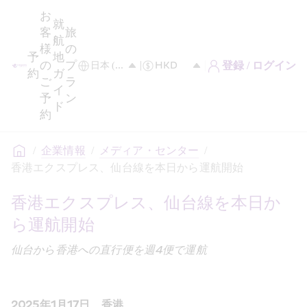
お
就
客
旅
航
様
の
予
地
の
プ
登録 / ログイン
約
ガ
ご
ラ
イ
予
ン
ド
約
/
企業情報
/
メディア・センター
/
香港エクスプレス、仙台線を本日から運航開始
香港エクスプレス、仙台線を本日か
ら運航開始
仙台から香港への直行便を週4便で運航
2025年1月17日、香港