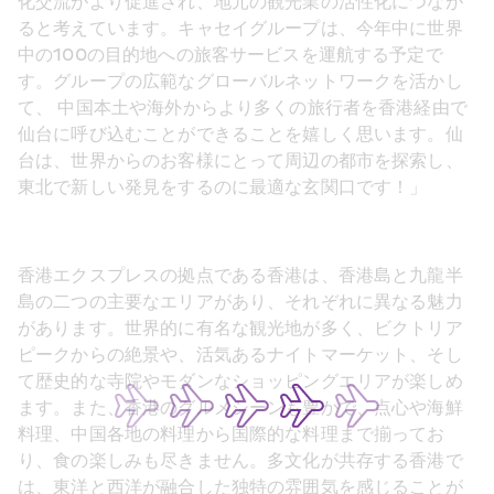
化交流がより促進され、地元の観光業の活性化につなが
ると考えています。キャセイグループは、今年中に世界
中の100の目的地への旅客サービスを運航する予定で
す。グループの広範なグローバルネットワークを活かし
て、 中国本土や海外からより多くの旅行者を香港経由で
仙台に呼び込むことができることを嬉しく思います。仙
台は、世界からのお客様にとって周辺の都市を探索し、
東北で新しい発見をするのに最適な玄関口です！」
香港エクスプレスの拠点である香港は、香港島と九龍半
島の二つの主要なエリアがあり、それぞれに異なる魅力
があります。世界的に有名な観光地が多く、ビクトリア
ピークからの絶景や、活気あるナイトマーケット、そし
て歴史的な寺院やモダンなショッピングエリアが楽しめ
ます。また、香港のグルメシーンも豊かで、点心や海鮮
料理、中国各地の料理から国際的な料理まで揃ってお
り、食の楽しみも尽きません。多文化が共存する香港で
は、東洋と西洋が融合した独特の雰囲気を感じることが