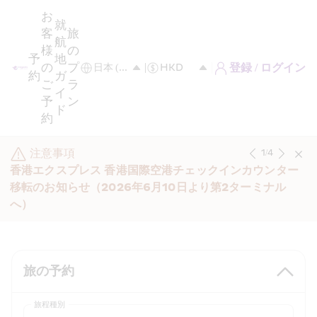
お
就
客
旅
航
様
の
予
地
の
プ
登録 / ログイン
約
ガ
ご
ラ
イ
予
ン
ド
約
注意事項
1
/
4
香港エクスプレス 香港国際空港チェックインカウンター
移転のお知らせ（2026年6月10日より第2ターミナル
へ）
旅の予約
旅程種別