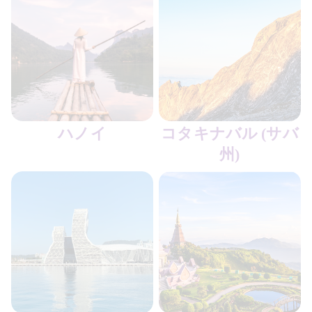
ハノイ
コタキナバル (サバ
香港エクスプレスホリデー
州)
轻松计划专属你的旅程，一键搞定酒店安排！
今すぐ予約