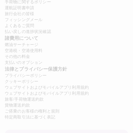
手荷物に関するポリシー
運航証明書申請
最大 50%OFF！旅行商品特別割
旅行会社の皆様
引
フィッシングメール
よくあるご質問
払い戻しの進捗状況確認
旅先のアクティビティや、チケットなどを特別割引
諸費用について 
で！数量限定ですので、お早めに！
燃油サーチャージ
空港税・空港使用料
詳細を見る
その他の料金
支払いのオプション
法律とプライバシー保護方針 
プライバシーポリシー
クッキーポリシー
ウェブサイトおよびモバイルアプリ利用規約
ウェブサイトおよびモバイルアプリ利用規約
旅客/手荷物運送約款
貨物運送約款
ご搭乗のお客様の権利と規則
特定商取引法に基づく表記