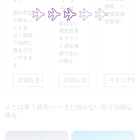
旅程，一
ラス
旅の予定
键搞定酒
が変わっ
店安排！
並ばない
ても安
優先搭乗
心！気軽
＆フライ
で自由に
ト遅延補
旅をプラ
香港エクスプレス プライオリ
償で安心
ンできま
ティ プラス
の旅を
す
並ばない優先搭乗＆フライト遅延補償で安心の旅を
詳細を見る
詳細を見る
今すぐ予約
詳細を見る
人とは違う旅先へ ーまだ知らない街で自由な
旅を