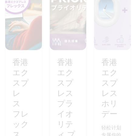
香港エクスプレス　フレックス
旅の予定が変わっても安心！気軽で自由に旅をプラ
香港
香港
香港
ンできます
エク
エク
エク
詳細を見る
スプ
スプ
スプ
レ
レス 
レス
ス　
プラ
ホリ
フレ
イオ
デー
ック
リテ
轻松计划
ス
ィ プ
专属你的