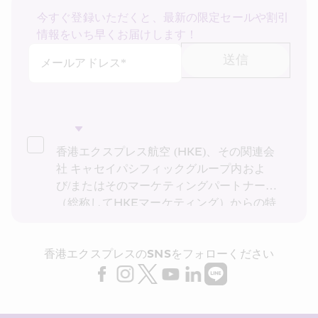
今すぐ登録いただくと、最新の限定セールや割引
情報をいち早くお届けします！
送信
メールアドレス*
空の旅も、地上も、ずっと安心
過去にネット
de
保険＠とらべるをご利用された方はさらに５％
香港エクスプレス航空 (HKE)、その関連会
割引！
社 キャセイパシフィックグループ内およ
（
※
一定の要件を満たされた方が対象です。）
び/またはそのマーケティングパートナー
（総称してHKEマーケティング）からの特
お申込みはこちら
別運賃、特別オファー、最新情報の受け取
りを希望します。私は、HKEの
プライバシ
香港エクスプレスのSNSをフォローください
ーポリシー
を読み理解したことを確認し、
HKE マーケティングが上記の私の個人デ
ータ (および私の過去の取引記録) をダイレ
クト マーケティングに利用することに同意