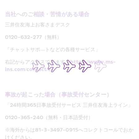
当社へのご相談
・
苦情がある場合
三井住友海上お客さまデスク
0120-632-277
（無料）
―
「チャットサポ
トなどの各種サービス」
https://www.ms-
右記からアクセスできます。
ins.com/contact/cc/
事故が起こった場合（事故受付センター）
24
365
「
時間
日事故受付サービス
三井住友海上ライン」
0120-365-240
（無料
・
日本語受付）
81-3-3497-0915
※海外からは
へコレクトコールでおか
けください。