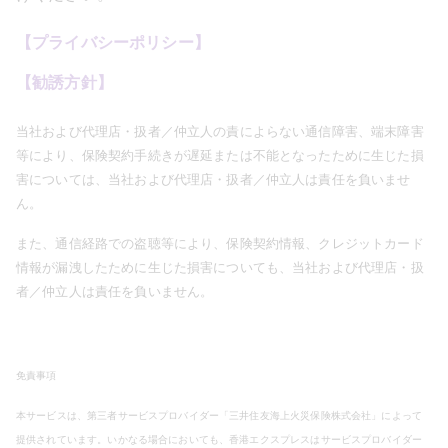
【プライバシーポリシー】
【勧誘方針】
当社および代理店
・
扱者／仲立人の責によらない通信障害、端末障害
等により、保険契約手続きが遅延または不能となったために生じた損
害については、当社および代理店
・
扱者／仲立人は責任を負いませ
ん。
また、通信経路での盗聴等により、保険契約情報、クレジットカード
情報が漏洩したために生じた損害についても、当社および代理店
・
扱
者／仲立人は責任を負いません。
免責事項
本サービスは、第三者サービスプロバイダー「三井住友海上火災保険株式会社」によって
提供されています。いかなる場合においても、香港エクスプレスはサービスプロバイダー