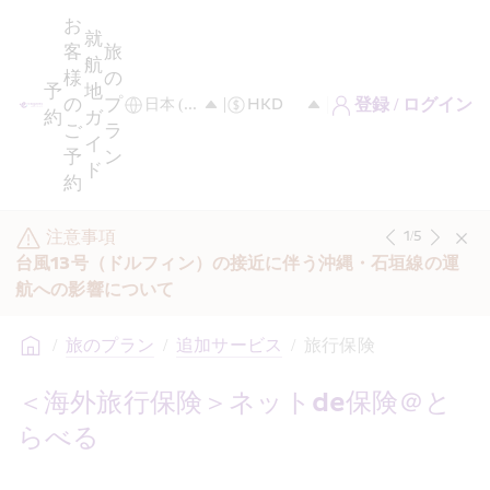
お
就
客
旅
航
様
の
予
地
の
プ
登録 / ログイン
約
ガ
ご
ラ
イ
予
ン
ド
約
注意事項
1
/
5
台風13号（ドルフィン）の接近に伴う沖縄・石垣線の運
航への影響について
/
旅のプラン
/
追加サービス
/
旅行保険 
＜海外旅行保険＞ネットde保険＠と
らべる