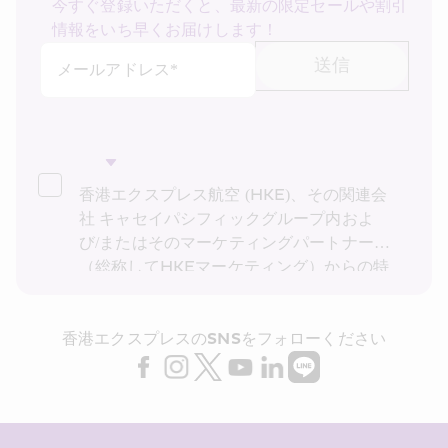
今すぐ登録いただくと、最新の限定セールや割引
情報をいち早くお届けします！
送信
メールアドレス*
香港エクスプレス航空 (HKE)、その関連会
社 キャセイパシフィックグループ内およ
び/またはそのマーケティングパートナー
（総称してHKEマーケティング）からの特
別運賃、特別オファー、最新情報の受け取
りを希望します。私は、HKEの
プライバシ
香港エクスプレスのSNSをフォローください
ーポリシー
を読み理解したことを確認し、
HKE マーケティングが上記の私の個人デ
ータ (および私の過去の取引記録) をダイレ
クト マーケティングに利用することに同意
します。 また、HKE が私の個人データを