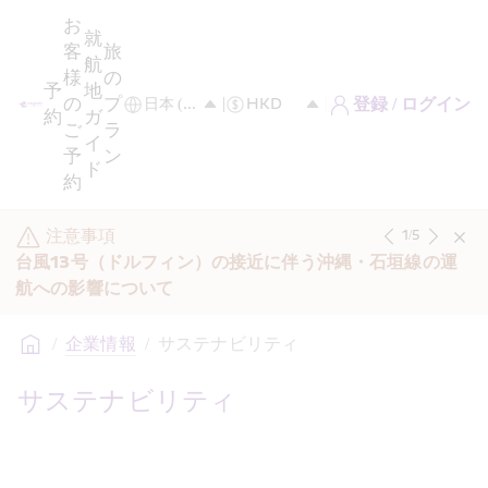
お
就
客
旅
航
様
の
予
地
の
プ
登録 / ログイン
約
ガ
ご
ラ
イ
予
ン
ド
約
注意事項
1
/
5
台風13号（ドルフィン）の接近に伴う沖縄・石垣線の運
航への影響について
/
企業情報
/
サステナビリティ
サステナビリティ