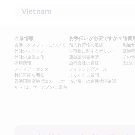
Vietnam
企業情報
お手伝いが必要ですか？
諸費
香港エクスプレスについて
預入れ荷物の追跡
燃油
弊社のスタッフ
手荷物に関するポリシー
空港
弊社の企業文化
運航証明書申請
その
採用情報
旅行会社の皆様
支払
メディア・センター
フィッシングメール
持続可能な開発
よくあるご質問
香港国際空港 第2ターミナ
払い戻しの進捗状況確認
ル（T2）サービスのご案内