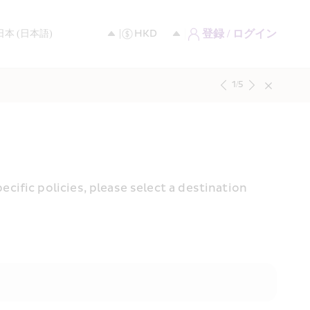
登録 / ログイン
1
/
5
fic policies, please select a destination 