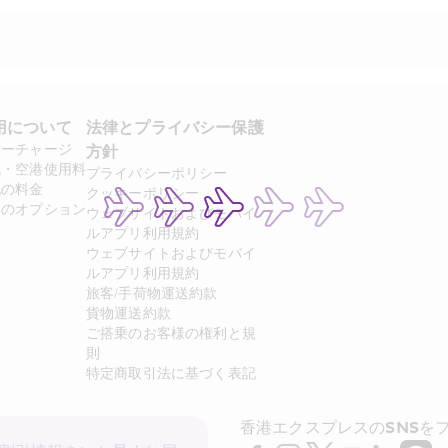
用について 
法律とプライバシー保護
サーチャージ
方針 
税・空港使用料
プライバシーポリシー
他の料金
クッキーポリシー
いのオプション
ウェブサイトおよびモバイ
ルアプリ利用規約
ウェブサイトおよびモバイ
ルアプリ利用規約
旅客/手荷物運送約款
貨物運送約款
ご搭乗のお客様の権利と規
則
特定商取引法に基づく表記
香港エクスプレスのSNSを