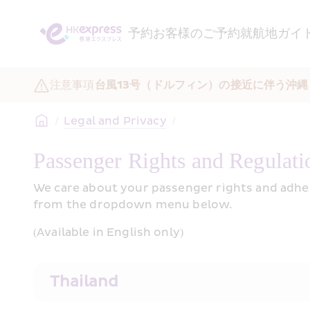
予約
お客様のご予約
就航地ガイ
注意事項
台風13号（ドルフィン）の接近に伴う沖
/
Legal and Privacy
/
Passenger Rights and Regulati
We care about your passenger rights and adhere
from the dropdown menu below.
(Available in English only)
Thailand