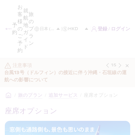
お
就
客
旅
航
様
の
予
地
の
プ
登録 / ログイン
約
ガ
ご
ラ
イ
予
ン
ド
約
注意事項
1
/
5
台風13号（ドルフィン）の接近に伴う沖縄・石垣線の運
航への影響について
/
旅のプラン
/
追加サービス
/
座席オプション
座席オプション