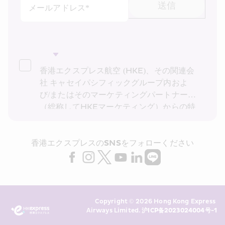
送信
メールアドレス*
香港エクスプレス航空 (HKE)、その関連会
社 キャセイパシフィックグループ内およ
び/またはそのマーケティングパートナー
（総称してHKEマーケティング）からの特
別運賃、特別オファー、最新情報の受け取
りを希望します。私は、HKEの
プライバシ
香港エクスプレスのSNSをフォローください
ーポリシー
を読み理解したことを確認し、
HKE マーケティングが上記の私の個人デ
ータ (および私の過去の取引記録) をダイレ
クト マーケティングに利用することに同意
します。 また、HKE が私の個人データを
Copyright © 2026 Hong Kong Express 
同意なしに利用しないことを承知していま
Airways Limited. 
沪ICP备2023024004号-1
す。 詳細については、HKE の
プライバシ