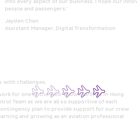
into every aspect of our business. I hope our inno
people and passengers.
"
Jayden Chan
Assistant Manager, Digital Transformation
 with challenges.
 work for one of the well-known airlines in Hong 
rol Team as we are all so supportive of each 
contingency plan to provide support for our crew 
arning and growing as an aviation professional 