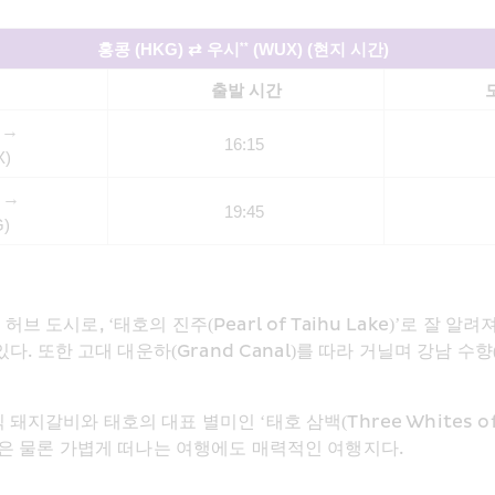
홍콩 (HKG) 
⇄
 우시
 (WUX) (현지 시간
)
**
출발 시간
→
 
16:15
X)
→
 
19:45
)
도시로, ‘태호의 진주(Pearl of Taihu Lake)’로 잘 
있다. 또한 고대 대운하(Grand Canal)를 따라 거닐며 강남 
와 태호의 대표 별미인 ‘태호 삼백(Three Whites of Taihu
족 여행은 물론 가볍게 떠나는 여행에도 매력적인 여행지다.