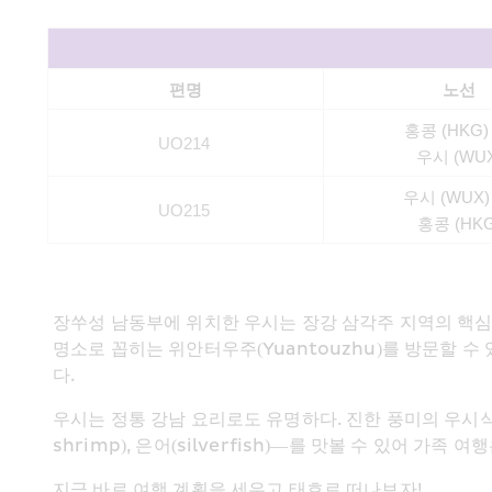
편명
노선
홍콩 (HKG)
UO214
우시
 (WU
우시
 (WUX)
UO215
홍콩 (HKG
장쑤성 남동부에 위치한 우시는 장강 삼각주 지역의 핵심 허브 
명소로 꼽히는 위안터우주(Yuantouzhu)를 방문할 수 
다.
우시는 정통 강남 요리로도 유명하다. 진한 풍미의 우시식 돼지갈비
shrimp), 은어(silverfish)—를 맛볼 수 있어 가
지금 바로 여행 계획을 세우고 태호로 떠나보자! 