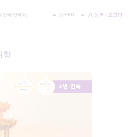
등록 / 로그인
항  