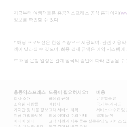
지금부터 여행객들은 홍콩익스프레스 공식 홈페이지(
ww
정보를 확인할 수 있다. 
* 해당 프로모션은 한정 수량으로 제공되며, 관련 이용약
액이 달라질 수 있으며, 최종 결제 금액은 예약 시스템에
** 해당 운항 일정은 관계 당국의 승인에 따라 변동될 
홍콩익스프레스​ 
도움이 필요하세요?
비용
회사 소개​
클레임 규정
유류할증료
소속된 사람들
여행사
국가 부과 세금
가치관 및 채용 정보​
고객 서비스 계획
서비스수수료 및
지금 가입하세요
피싱 이메일 주의 안내
결제 옵션
미디어 센터
고객 지원과 자주 묻는 질문
운임 및 서비스 
지속 가능한 발전
항공 증명서 발급 요청