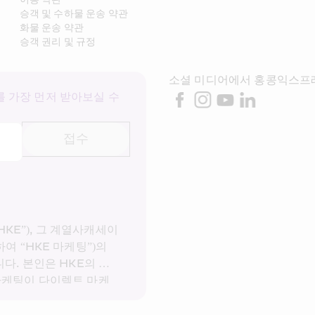
승객 및 수하물 운송 약관
화물 운송 약관
승객 권리 및 규정
소셜 미디어에서 홍콩익스프
 가장 먼저 받아보실 수 
접수
E”), 그 계열사캐세이
여 “HKE 마케팅”)의 
다. 본인은 HKE의 
개
 마케팅이 다이렉트 마케
 사용하는 것에 동의합니
터를 다이렉트 마케팅에 