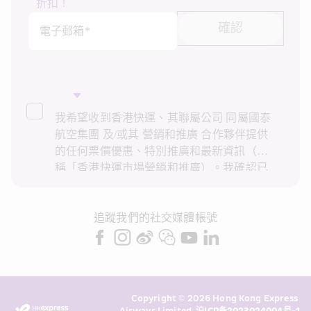
折扣！
確認
電子郵箱*
我希望收到香港快運、其聯屬公司 同屬國泰
航空集團 及/或其 營銷和推廣 合作夥伴提供
的任何票價優惠、特別推廣和最新資訊（統
稱「香港快運市場營銷和推廣）。我確認已
閱讀並了解香港快運的
私隱政策
，並同意香
港快運使用上述個人資料和任何過往交易記
錄進行直接市場營銷和推廣。我知悉在未經
追蹤我們的社交媒體帳號
我的同意下，香港快運不會使用我的個人資
料作直接營銷和推廣用途。詳情請參閱香港
快運的
私隱政策
。
Copyright © 2026 Hong Kong Express 