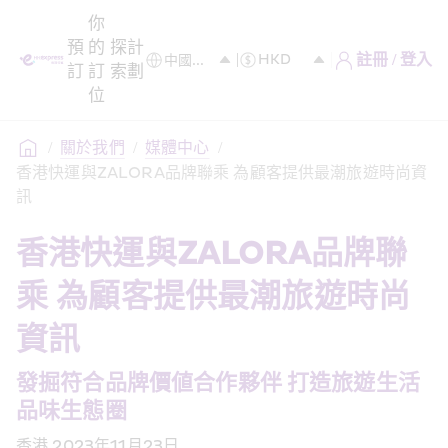
你
預
的
探
計
註冊 / 登入
訂
訂
索
劃
位
/
關於我們
/
媒體中心
/
香港快運與ZALORA品牌聯乘 為顧客提供最潮旅遊時尚資
訊
香港快運與ZALORA品牌聯
乘 為顧客提供最潮旅遊時尚
資訊
發掘符合品牌價値合作夥伴 打造旅遊生活
品味生態圈
香港,2023年11月23日