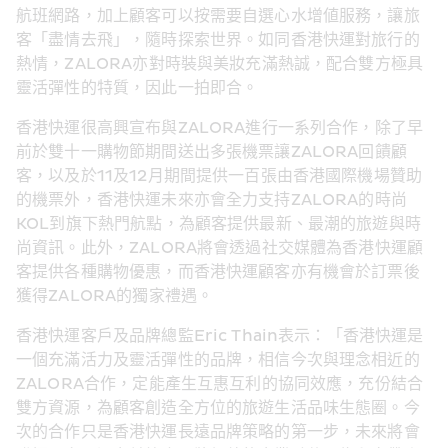
航班網路，加上顧客可以按需要自選心水增値服務，讓旅
客「盡情去飛」，隨時探索世界。如同香港快運對旅行的
熱情，ZALORA亦對時裝與美妝充滿熱誠，配合雙方極具
靈活彈性的特質，因此一拍即合。
香港快運很高興宣布與ZALORA進行一系列合作，除了早
前於雙十一購物節期間送出多張機票讓ZALORA回饋顧
客，以及於11及12月期間提供一百張由香港國際機場贊助
的機票外，香港快運未來亦會全力支持ZALORA的時尚
KOL到旗下熱門航點，為顧客提供最新、最潮的旅遊與時
尚資訊。此外，ZALORA將會透過社交媒體為香港快運顧
客提供各種購物優惠，而香港快運顧客亦有機會於訂票後
獲得ZALORA的獨家禮遇。
香港快運客戶及品牌總監Eric Thain表示：「香港快運是
一個充滿活力及靈活彈性的品牌，相信今次與理念相近的
ZALORA合作，定能產生互惠互利的協同效應，充份結合
雙方資源，為顧客創造全方位的旅遊生活品味生態圈。今
次的合作只是香港快運長遠品牌策略的第一步，未來將會