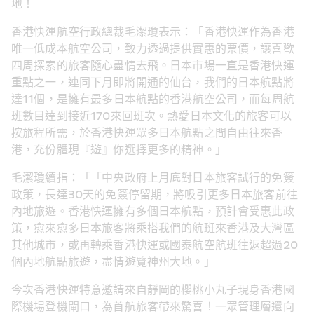
地！ 
香港快運航空行政總裁毛潔瓊表示：「香港快運作為香港
唯一低成本航空公司，致力透過提供實惠的票價，讓喜歡
四周探索的旅客隨心盡情去飛。日本市場一直是香港快運
重點之一，連同下月即將開通的仙台，我們的日本航點將
達11個，是擁有最多日本航點的香港航空公司，而每周航
班數目達到接近170來回班次。熱愛日本文化的旅客可以
按旅程所需，於香港快運眾多日本航點之間自由往來香
港，充份體現『遊』你選擇更多的精神。」 
毛潔瓊續指：「「中央政府上月底對日本旅客試行的免簽
政策，長達30天的免簽停留期，將吸引更多日本旅客前往
內地旅遊。香港快運擁有多個日本航點，預計會受惠此政
策，愈來愈多日本旅客將乘搭我們的航班來香港及大灣區
其他城市，或再轉乘香港快運或國泰航空航班往返超過20
個內地航點旅遊，盡情遊覽神州大地。」
今次香港快運特意邀請來自靜岡的櫻桃小丸子現身香港國
際機場登機閘口，為首航旅客帶來驚喜！一眾管理層還向