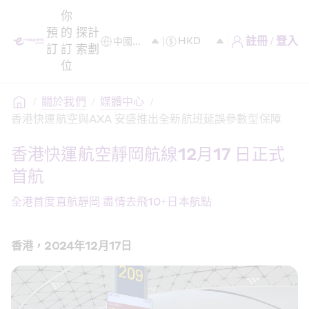
你
預
的
探
計
註冊 / 登入
訂
訂
索
劃
位
/
關於我們
/
媒體中心
/
香港快運航空與AXA 安盛推出全新航班延誤參數型保障
香港快運航空靜岡航線12月17 日正式
首航
全港首度直航靜岡 盡情去飛10+日本航點
香港，2024年12月17日