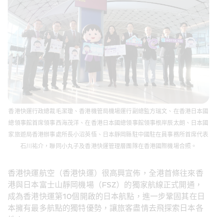
香港快運行政總裁毛潔瓊、香港機管局機場運行副總監方瑞文、在香港日本國
總領事館首席領事西海茂洋、在香港日本國總領事館領事根岸辰太朗、日本國
家旅遊局香港辦事處所長小沼英悟、日本靜岡縣駐中國駐在員事務所首席代表
石川祐介，聯同小丸子及香港快運管理層團隊在香港國際機場合照。
香港快運航空（香港快運）很高興宣佈，全港首條往來香
港與日本富士山靜岡機場（FSZ）的獨家航線正式開通，
成為香港快運第10個開啟的日本航點，進一步鞏固其在日
本擁有最多航點的獨特優勢，讓旅客盡情去飛探索日本各