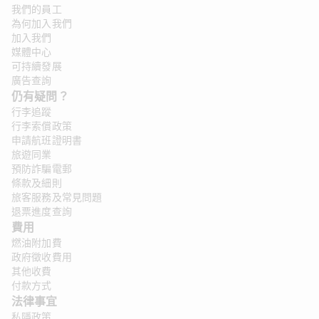
我們的員工
為何加入我們
加入我們
媒體中心
可持續發展
廣告查詢
仍有疑問？ 
行李追蹤
行李索償政策
申請航班證明書
旅遊同業
預防詐騙電郵
條款及細則
旅客服務及常見問題
退票進度查詢
費用
燃油附加費
政府徵收費用
其他收費
付款方式
法律事宜 
私隱政策