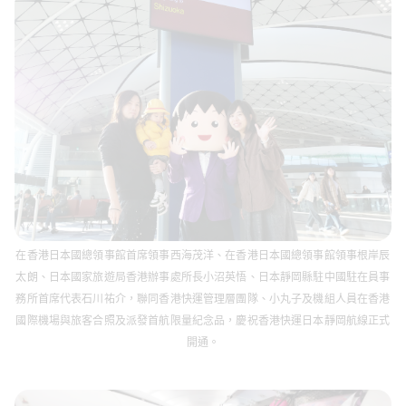
在香港日本國總領事館首席領事西海茂洋、在香港日本國總領事館領事根岸辰
太朗、日本國家旅遊局香港辦事處所長小沼英悟、日本靜岡縣駐中國駐在員事
務所首席代表石川祐介，聯同香港快運管理層團隊、小丸子及機組人員在香港
國際機場與旅客合照及派發首航限量紀念品，慶祝香港快運日本靜岡航線正式
開通。