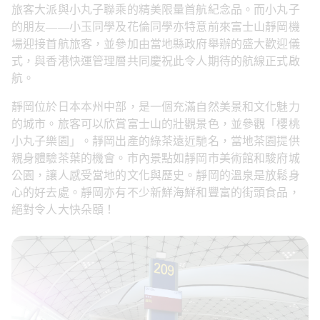
旅客大派與小丸子聯乘的精美限量首航紀念品。而小丸子
的朋友——小玉同學及花倫同學亦特意前來富士山靜岡機
場迎接首航旅客，並參加由當地縣政府舉辦的盛大歡迎儀
式，與香港快運管理層共同慶祝此令人期待的航線正式啟
航。 
靜岡位於日本本州中部，是一個充滿自然美景和文化魅力
的城市。旅客可以欣賞富士山的壯觀景色，並參觀「櫻桃
小丸子樂園」。靜岡出產的綠茶遠近馳名，當地茶園提供
親身體驗茶葉的機會。市內景點如靜岡市美術館和駿府城
公園，讓人感受當地的文化與歷史。靜岡的溫泉是放鬆身
心的好去處。靜岡亦有不少新鮮海鮮和豐富的街頭食品，
絕對令人大快朵頤！