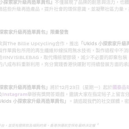
s 小探索家升級再造單肩包』
不僅展現了品牌的創意與活力，也
過這些升級再造產品，提升社會的環保意識，並凝聚社區力量，
 小探索家升級再造單肩包」限量發售
The Billie Upcycling合作，推出
「Ukids 小探索家升
製作單肩包所用的再生纖維紗線採用無水技術，製作過程中不消
#INVISIBLEBAG，取代傳統塑膠袋，減少不必要的即棄包
的八成布料重新利用，充分實踐香港快運對可持續發展方面的承
 小探索家升級再造單肩包」
將於12月23日（星期一）起於
國泰品
及
Instagram
舉辦有獎問答遊戲，邀請大家在指定帖子上留言分
Ukids 小探索家升級再造單肩包」
。請追蹤我們的社交媒體，密
。
平台，並受有關條款及細則約束。香港快運航空保有最終決定權