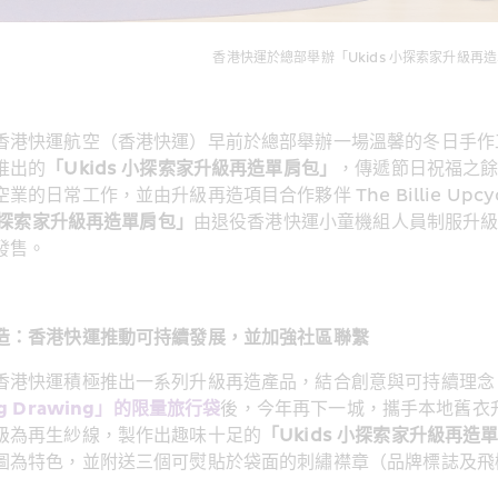
香港快運於總部舉辦「Ukids 小探索家升級再
香港快運航空（香港快運）早前於總部舉辦一場溫馨的冬日手作
推出的
「Ukids 小探索家升級再造單肩包」
，傳遞節日祝福之
業的日常工作，並由升級再造項目合作夥伴 The Billie Up
 小探索家升級再造單肩包」
由退役香港快運小童機組人員制服升級
發售。
造：香港快運推動可持續發展，並加強社區聯繫
香港快運積極推出一系列升級再造產品，結合創意與可持續理念
ng Drawing」的限量旅行袋
後，今年再下一城，攜手本地舊衣升級再造
級為再生紗線，製作出趣味十足的
「Ukids 小探索家升級再造
圖為特色，並附送三個可熨貼於袋面的刺繡襟章（品牌標誌及飛