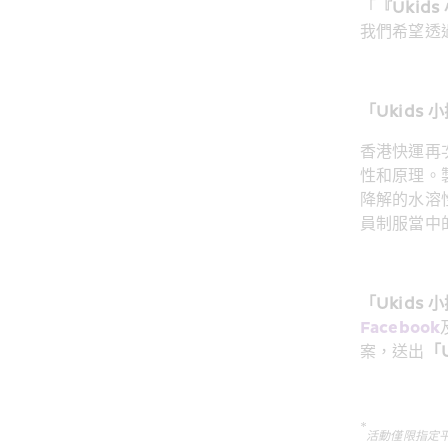
「
『Ukid
我們希望透
「Ukids
香港快運再次與
性和原理。
降解的水溶性
員制服當中
「Ukids
Facebook
案，送出
「
*
活動僅限指定