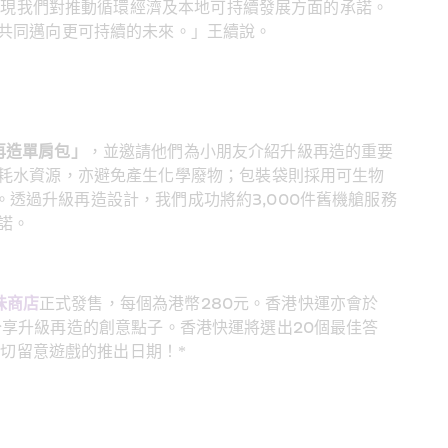
體現我們對推動循環經濟及本地可持續發展方面的承諾。
共同邁向更可持續的未來。」王續說。
級再造單肩包」
，並邀請他們為小朋友介紹升級再造的重要
耗水資源，亦避免產生化學廢物；包裝袋則採用可生物
裝。透過升級再造設計，我們成功將約3,000件舊機艙服務
諾。
味商店
正式發售，每個為港幣280元。香港快運亦會於
享升級再造的創意點子。香港快運將選出20個最佳答
切留意遊戲的推出日期！*