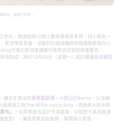
造單肩包」裝飾工作坊。
工作坊，邀請超過10個少數族裔家庭參與，與小朋友一
餘，更添學習意義。活動特別邀請機師與機艙服務員向小
cycling代表向参加者講解升級再造的過程與重要性。
再造製成，將於12月23日（星期一）起於
國泰品味商店
。繼去年推出的
慈善聖誕襪、小熊公仔Berry
，以及聯
工廠The Billie Upcycling，透過無水技術將
單肩包」
。這款單肩包設計充滿童趣，以旅遊元素與香港
機造型），讓使用者自由裝飾，展現個人創意。