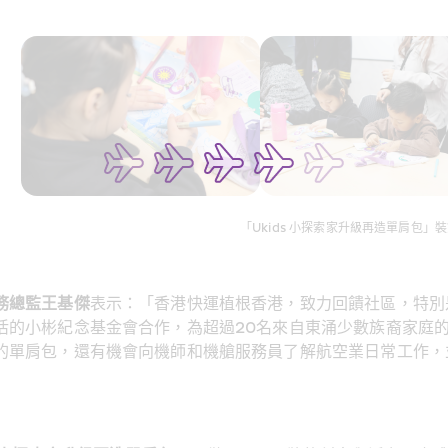
「Ukids 小探索家升級再造單肩包」
務總監王基傑
表示：「香港快運植根香港，致力回饋社區，特別
活的小彬紀念基金會合作，為超過20名來自東涌少數族裔家庭
單肩包，還有機會向機師和機艙服務員了解航空業日常工作，並由合作夥