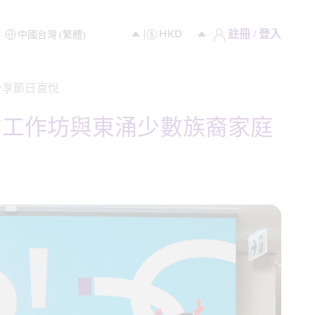
註冊 / 登入
享節日喜悅 
手作工作坊與東涌少數族裔家庭