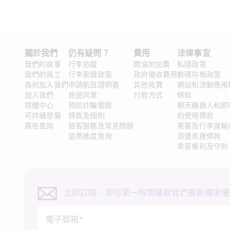
關於我們 
仍有疑問？ 
費用
法律事宜 
我們的故事
行李追蹤
燃油附加費
私隱政策
我們的員工
行李索償政策
政府徵收費用
數碼存根政策
為何加入我們
申請航班證明書
其他收費
網站和流動應用
加入我們
旅遊同業
付款方式
條款
媒體中心
預防詐騙電郵
聊天機器人和即
可持續發展
條款及細則
的使用條款
廣告查詢
旅客服務及常見問題
乘客及行李運輸
退票進度查詢
貨運承運條款
乘客權利及守則
立即訂閱，即可第一時間獲取我們最新獨家優
電子郵箱*