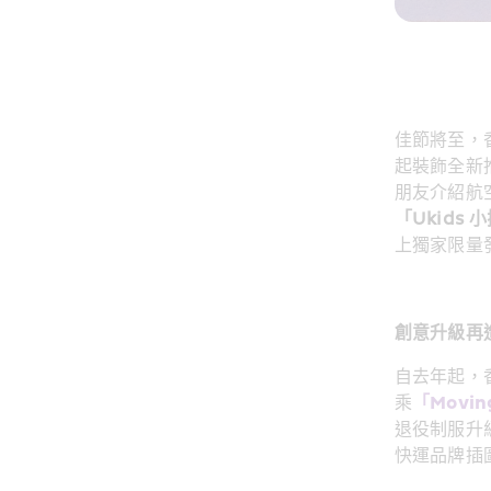
佳節將至，
起裝飾全新
朋友介紹航空
「Ukids
上獨家限量
創意升級再
自去年起，
乘
「Movi
退役制服升
快運品牌插