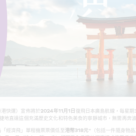
香港快運）宣佈將於
2024
年
11
月
1
日
復飛日本廣島航線，每星期
便捷地直達這個充滿歷史文化和特色美食的寧靜城市，無需再奔
島「經濟飛」單程機票票價低至
港幣
318
元
*（包括一件隨身物