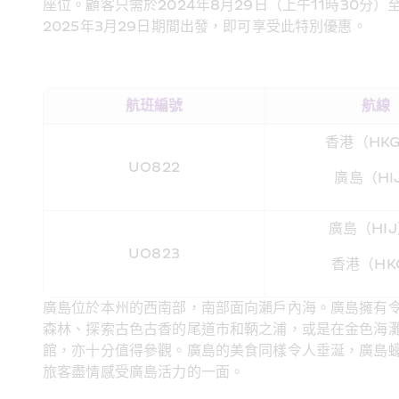
座位。顧客只需於2024年8月29日（上午11時30分
2025年3月29日期間出發，即可享受此特別優惠。
​航班編號
航線
香港（HKG
UO822
廣島（HI
廣島（HIJ
UO823
香港（HK
廣島位於本州的西南部，南部面向瀨戶內海。廣島擁有
森林、探索古色古香的尾道市和鞆之浦，或是在金色海
館，亦十分值得參觀。廣島的美食同樣令人垂涎，廣島
旅客盡情感受廣島活力的一面。