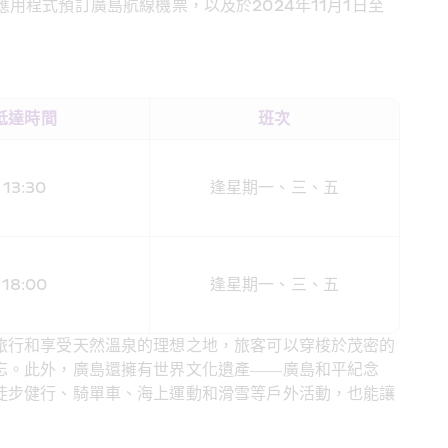
應用程式預訂廣島航線機票，以及於2024年11月1日至
抵達時間
班次
13:30
逢星期一、三、五
18:00
逢星期一、三、五
旅行和享受天然溫泉的理想之地，旅客可以穿梭於茂密的
忘。此外，廣島還擁有世界文化遺產——廣島和平紀念
徒步健行、騎單車、海上運動和滑雪等戶外活動，也能讓