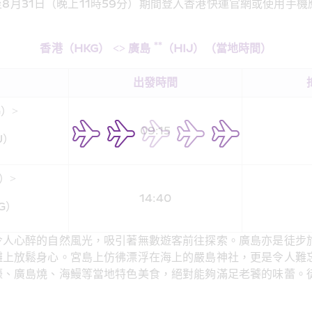
）至8月31日（晚上11時59分）期間登入香港快運官網或使用手機
**
香港（HKG） <> 廣島 
（HIJ）（當地時間）
出發時間
）> 
09:15
J）
）> 
14:40
G）
令人心醉的自然風光，吸引著無數遊客前往探索。廣島亦是徒步
灘上放鬆身心。宮島上仿彿漂浮在海上的嚴島神社，更是令人難
蠔、廣島燒、海鰻等當地特色美食，絕對能夠滿足老饕的味蕾。