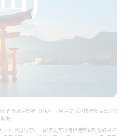
3班直飛廣島機場（HIJ）。廣島是香港快運繼高松之後
波轉機。
品及一件登機行李），顧客更可以每程
港幣
8
元
 預訂標準