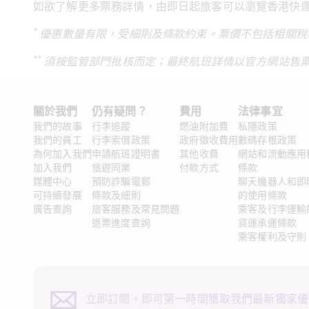
如欲了解更多票務詳情，由即日起旅客可以瀏覽香港快
* 
優惠數量有限，受細則及條款約束。票價不包括相關稅
** 
須按監管部門批核而定；最終航班詳情以官方網站售
關於我們 
仍有疑問？ 
費用
法律事宜 
我們的故事
行李追蹤
燃油附加費
私隱政策
我們的員工
行李索償政策
政府徵收費用
數碼存根政策
為何加入我們
申請航班證明書
其他收費
網站和流動應用
加入我們
旅遊同業
付款方式
條款
媒體中心
預防詐騙電郵
聊天機器人和即
可持續發展
條款及細則
的使用條款
廣告查詢
旅客服務及常見問題
乘客及行李運輸
退票進度查詢
貨運承運條款
乘客權利及守則
立即訂閱，即可第一時間獲取我們最新獨家優