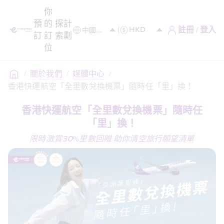
你
預
的
探
計
註冊 / 登入
訂
訂
索
劃
位
/
關於我們
/
媒體中心
/
香港快運航空「全里數兌換機票」隨時任「里」換！
香港快運航空「全里數兌換機票」隨時任
「里」換！
限時激賞30%里數回贈 助你清空旅行願望清單