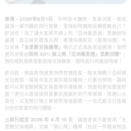
香港，2026年6月1日
　平時碌卡購物、食飯消遣，密密
儲落一筆可觀的飛行里數，等待好時機飛返轉獎勵自己？
好消息！為了讓大家將手頭上的「亞洲萬里通」里數用到
最盡，真正做到盡情去飛，香港快運航空（香港快運）今
日宣佈
「全里數兌換機票」
現已正式成為常設選項！我們
更同步推出
限時 30% 無上限「亞洲萬里通」里數回贈*
，
現在絕對是將里數直接兌換機票、隨時起行的最佳時機！
即日起，無論是想通宵快閃首爾追星、周末飛轉三亞與陽
光玩遊戲，還是年底去東京瘋狂購物，只要你想飛，隨時
都可以用里數輕鬆兌換香港快運機票。想旅程更加豐富舒
適？更可以直接使用里數兌換額外的行李限額、挑選心水
座位，以及預訂機上餐飲等增值服務，一站式靈活打造最
切合你需要的飛行體驗。
由
即日起至 2026 年 6 月 15 日
，國泰會員只要使用「全
里數兌換機票」兌換「隨心飛」機票（包括一件隨身物品