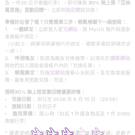
及 一件20 公斤寄艙行李），即可賺取
 30% 無上限「亞洲
萬里通」里數回贈*
。立即到
指定網站
兌換！
準備好出發了嗎？只需簡單三步，輕鬆解鎖下一趟旅程：
1.   
 一鍵綁定：
立即登入
官方網站
，將 MyUO 帳戶與國泰
會員帳戶綁定。
（小貼士：請確保兩邊帳戶的姓名、電郵及電話號碼完全
一致。）
2.    
呼朋喚友：
如欲為親友兌換機票，記得先於
國泰網站
將他們加入國泰會員帳戶內的「兌換名單」。
3.    
輕鬆鎖定：
到
指定網站
搜尋心水航班，及兌換增值服
務，最後用里數兌換，完成！
限時30% 無上限里數回贈優惠詳情：
•    
兌換日期：
 即日至 2026 年 6 月 15 日 （23:59）
•   
 旅遊日期：
 任何日子
•    
適用票價：
 隨心飛（包括 1 件隨身物品及 1 件 20KG 
寄艙行李）
* 優惠受條款及細則約束。所需的「亞洲萬里通」里數不