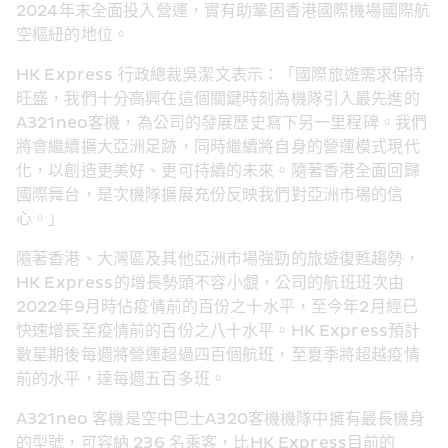
2024年末全面投入營運，實有助鞏固香港國際機場國際航
空樞紐的地位。
HK Express 行政總裁吳潔文表示：「國際旅遊需求保持
旺盛，我們十分高興在這個關鍵時刻為機隊引入最先進的
A321neo客機，為公司的發展歷史寫下另一里程碑。我們
將會繼續擴大亞洲足跡，同時繼續將自身的營運模式現代
化，以創造更美好、更可持續的未來。隨著香港全面回歸
國際舞台，是次機隊擴展充份反映我們對亞洲市場的信
心。」
隨著香港、大灣區及其他亞洲市場強勁的旅遊復甦趨勢，
HK Express的增長勢頭不容小覷，公司的航班班次由
2022年9月時佔疫情前的百份之十水平，至今年2月經已
快速增長至疫情前的百份之八十水平。HK Express預計
數星期後每週將營運超過四百個航班，至夏季將超越疫情
前的水平，達每週五百多班。
A321neo 客機是空中巴士A320客機機隊中擁有最長機身
的型號，可容納 236 名乘客，比HK Express目前的 