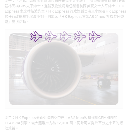
圖一：（左起）署理民航處處長胡志光先生太平紳士，香港機場管理局行政總
裁林天福GBS太平紳士，運輸及物流局常任秘書長陳美寶女士太平紳士，HK 
Express 主席林紹波先生，HK Express 行政總裁吳潔文小姐及HK Express 
候任行政總裁毛潔瓊小姐一同出席「HK Express首架A321neo 客機登陸香
港」慶祝活動。
圖二：HK Express全新引進的空中巴士A321neo客機採用CFM國際的
LEAP-1A引擎，最大起飛推力為32,000磅，同時可以提升百分之十五的燃
油效益。