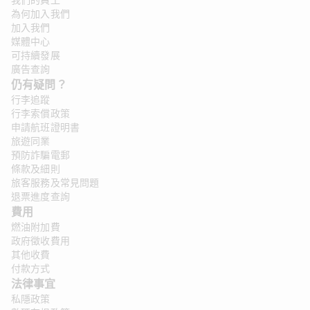
我們的員工
為何加入我們
加入我們
媒體中心
可持續發展
廣告查詢
仍有疑問？ 
行李追蹤
行李索償政策
申請航班證明書
旅遊同業
預防詐騙電郵
條款及細則
旅客服務及常見問題
退票進度查詢
費用
燃油附加費
政府徵收費用
其他收費
付款方式
法律事宜 
私隱政策