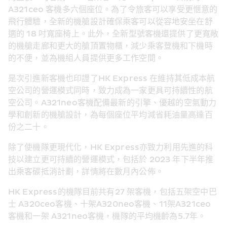
A321ceo 客機多六個座位。為了令旅客可以享受更愜意的
飛行體驗，全新的機艙設計確保乘客可以從容地安坐在舒
適的 18 吋寬座椅上。此外，全新型號客機還提供了更寬敞
的機艙走廊和更大的艙頂置物櫃，減少乘客登機和下機時
的不便，並為機組人員提供更多工作空間。
是次引進新客機也印證了HK Express 在維持其低成本航
空公司的營運模式同時，致力成為一家更具可持續性的航
空公司。A321neo客機配備最新的引擎、優越的空氣動力
學和創新的機艙設計，為每個座位平均減省耗油量高達百
份之二十。
除了使機隊更現代化，HK Express亦致力利用先進的科
技以建立更可持續的營運模式，包括於 2023 年下半年推
出乘客碳抵消計劃，詳情將在數月內公佈。
HK Express的機隊目前共有27 架客機，包括五架空中巴
士 A320ceo客機、十架A320neo客機、11架A321ceo 
客機和一架 A321neo客機，機隊的平均機齡為5.7年。