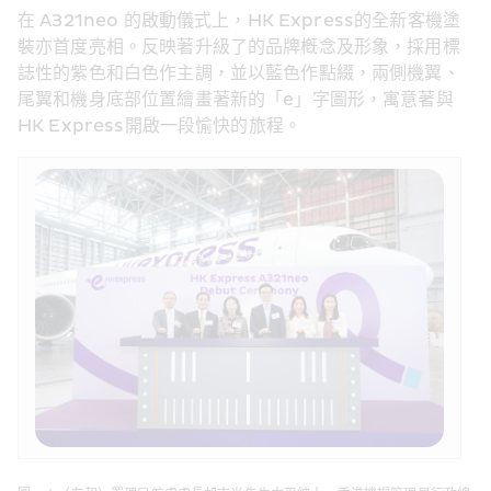
在 A321neo 的啟動儀式上，HK Express的全新客機塗
裝亦首度亮相。反映著升級了的品牌槪念及形象，採用標
誌性的紫色和白色作主調，並以藍色作點綴，兩側機翼、
尾翼和機身底部位置繪畫著新的「e」字圖形，寓意著與
HK Express開啟一段愉快的旅程。