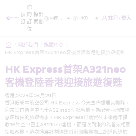
你
預
的
探
計
註冊 / 登入
訂
訂
索
劃
位
/
關於我們
/
媒體中心
/
HK Express首架A321neo客機登陸香港迎接旅遊復甦
HK Express首架A321neo
客機登陸香港迎接旅遊復甦
香港,2023年03月29日
香港低成本航空公司 HK Express 今天宣佈擴展其機隊，
迎來其首架空中巴士A321neo型號客機。為配合亞洲市場
急速增長的旅遊需求，HK Express已落實在未來兩年接
收16架空中巴士A321neo客機，而是次到港的為首架相關
型號客機。這次擴展計劃適逢香港國際機場三跑道系統於