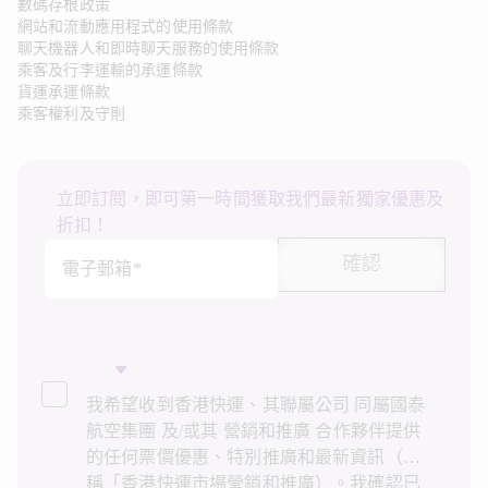
數碼存根政策
網站和流動應用程式的使用條款
聊天機器人和即時聊天服務的使用條款
乘客及行李運輸的承運條款
貨運承運條款
乘客權利及守則
立即訂閱，即可第一時間獲取我們最新獨家優惠及
折扣！
確認
電子郵箱*
我希望收到香港快運、其聯屬公司 同屬國泰
航空集團 及/或其 營銷和推廣 合作夥伴提供
的任何票價優惠、特別推廣和最新資訊（統
稱「香港快運市場營銷和推廣）。我確認已