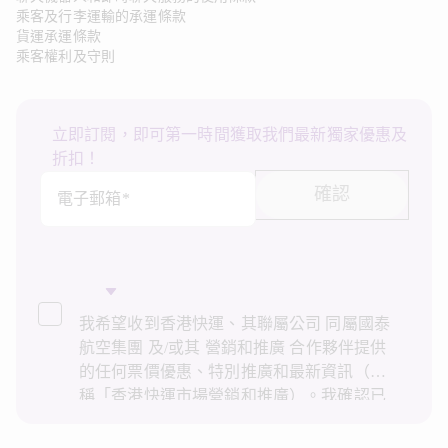
乘客及行李運輸的承運條款
貨運承運條款
乘客權利及守則
立即訂閱，即可第一時間獲取我們最新獨家優惠及
折扣！
確認
電子郵箱*
我希望收到香港快運、其聯屬公司 同屬國泰
航空集團 及/或其 營銷和推廣 合作夥伴提供
的任何票價優惠、特別推廣和最新資訊（統
稱「香港快運市場營銷和推廣）。我確認已
閱讀並了解香港快運的
私隱政策
，並同意香
港快運使用上述個人資料和任何過往交易記