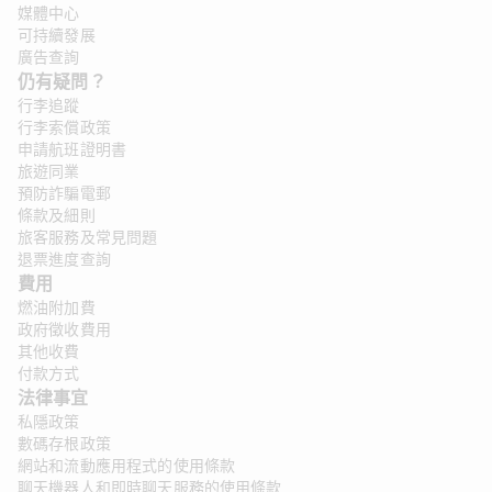
媒體中心
可持續發展
廣告查詢
仍有疑問？ 
行李追蹤
行李索償政策
申請航班證明書
旅遊同業
預防詐騙電郵
條款及細則
旅客服務及常見問題
退票進度查詢
費用
燃油附加費
政府徵收費用
其他收費
付款方式
法律事宜 
私隱政策
數碼存根政策
網站和流動應用程式的使用條款
聊天機器人和即時聊天服務的使用條款