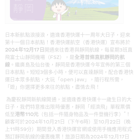
日本新航點浪接浪，適逢香港快運十一周年大日子，迎來
第十一個日本航點！香港快運航空（香港快運）宣布將於
2024
年
12
月
17
日
開通來往香港與靜岡航線，每星期3班直
飛富士山靜岡機場（FSZ），是
全港首條直航靜岡的航
線
。繼廣島及仙台後，靜岡是香港快運今年宣佈的第三個
日本航點。短短3個多小時，便可以直達靜岡，配合香港快
運日本眾多航點，大玩「open jaw」，隨行程所需，
「遊」你選擇更多來往的航點，盡情去飛！
 為慶祝靜岡新航線開通，並適逢香港快運十一歲生日的大
日子，我們特意推出限時優惠，靜岡「經濟飛」單程票價
*
低至
港幣
110
元
（包括一件隨身物品及一件登機行李）
！
顧客可於2024年10月21日（下午6時）至10月22日（晚
上11時59分）期間登入香港快運官網或使用手機應用程式
預訂靜岡航線的優惠機票！旅游日期為2024年12月17日