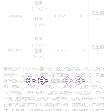
香港
（HKG）>
逢星期
UO894
08:55
13:45
靜岡
六
（FSZ）
靜岡
（FSZ）>
逢星期
UO845
14:45
19:00
香港
六
（HKG）
靜岡位於日本本州中部，是一個充滿自然美景和文化魅力
的城市。在這裡，旅客可以欣賞富士山的壯觀景色，甚至
進行登山挑戰。此外，這裡也是著名卡通人物小丸子故
鄉，旅客可以到清水，參觀大人小朋友都喜愛的「櫻桃小
丸子樂園」。眾所周知，靜岡出產的綠茶遠近馳名，當地
茶園更能讓旅客親身體驗茶葉的種植和品嚐新鮮綠茶。市
內景點如靜岡市美術館和駿府城公園，讓旅客感受當地的
文化與歷史。靜岡的溫泉則是放鬆身心的好去處。對於美