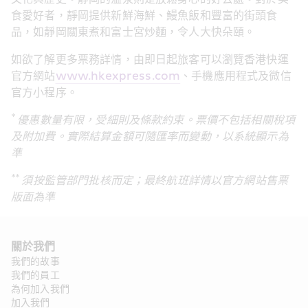
食愛好者，靜岡提供新鮮海鮮、鰻魚飯和豐富的街頭食
品，如靜岡關東煮和富士宮炒麵，令人大快朵頤。
如欲了解更多票務詳情，由即日起旅客可以瀏覽香港快運
官方網站
www.hkexpress.com
、手機應用程式及微信
官方小程序。
* 
優惠數量有限，受細則及條款約束。票價不包括相關稅項
及附加費。實際結算金額可隨匯率而變動，以系統顯示為
準
** 
須按監管部門批核而定；最終航班詳情以官方網站售票
版面為準
關於我們 
我們的故事
我們的員工
為何加入我們
加入我們