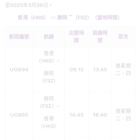
至2025年3月29日。
**
香港（HKG） <> 靜岡 
（FSZ）（當地時間）
出發時
抵達時
​航班編號
航線
班次
間
間
香港
（HKG）> 
逢星期
UO894
09:15
13:45
靜岡
二、四
（FSZ）
靜岡
（FSZ）> 
逢星期
UO865
14:45
18:40
香港
二、四
（HKG）